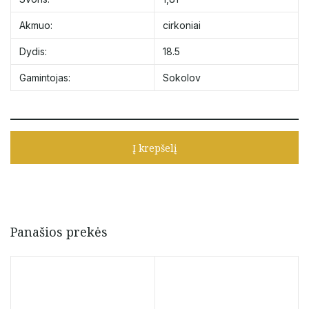
Akmuo:
cirkoniai
Dydis:
18.5
Gamintojas:
Sokolov
Į krepšelį
Panašios prekės