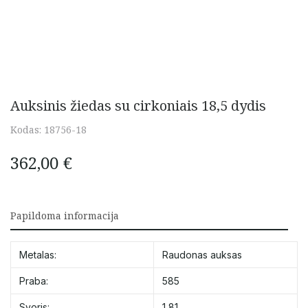
Auksinis žiedas su cirkoniais 18,5 dydis
Kodas:
18756-18
362,00
€
Papildoma informacija
Metalas:
Raudonas auksas
Praba:
585
Svoris:
1,81