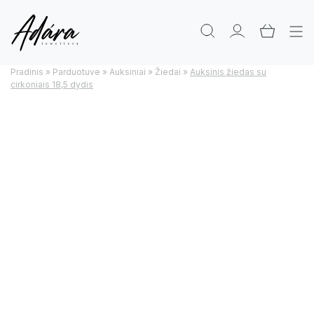
Pradinis
»
Parduotuve
»
Auksiniai
»
Žiedai
»
Auksinis žiedas su
cirkoniais 18,5 dydis