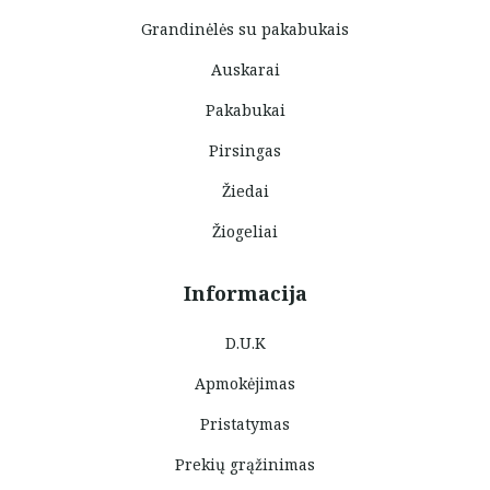
Grandinėlės su pakabukais
Auskarai
Pakabukai
Pirsingas
Žiedai
Žiogeliai
Informacija
D.U.K
Apmokėjimas
Pristatymas
Prekių grąžinimas