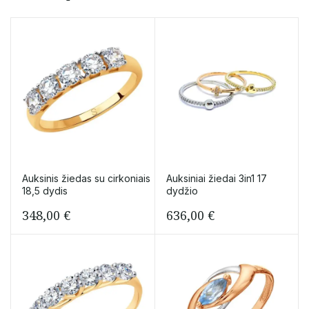
Auksinis žiedas su cirkoniais
Auksiniai žiedai 3in1 17
18,5 dydis
dydžio
348,00
€
636,00
€