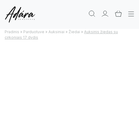
Pradinis
»
Parduotuve
»
Auksiniai
»
Žiedai
»
Auksinis žiedas su
cirkoniais 17 dydis