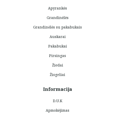
Apyrankės
Grandinėlės
Grandinėlės su pakabukais
Auskarai
Pakabukai
Pirsingas
Žiedai
Žiogeliai
Informacija
D.U.K
Apmokėjimas