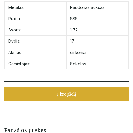
Metalas:
Raudonas auksas
Praba:
585
Svoris:
1,72
Dydis:
17
Akmuo:
cirkoniai
Gamintojas:
Sokolov
Į krepšelį
Panašios prekės