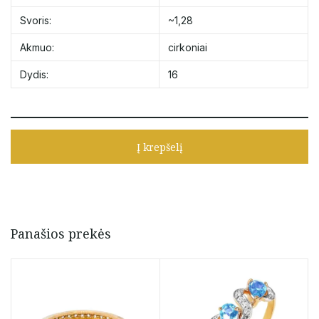
Svoris:
~1,28
Akmuo:
cirkoniai
Dydis:
16
Į krepšelį
Panašios prekės