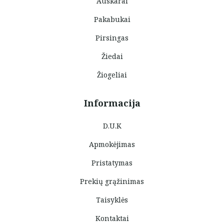
Auskarai
Pakabukai
Pirsingas
Žiedai
Žiogeliai
Informacija
D.U.K
Apmokėjimas
Pristatymas
Prekių grąžinimas
Taisyklės
Kontaktai