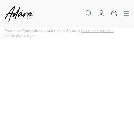
Pradinis
»
Parduotuve
»
Auksiniai
»
Žiedai
»
Auksinis žiedas su
cirkoniais 16 dydis