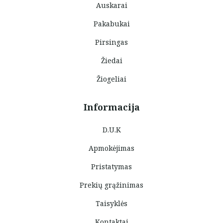
Auskarai
Pakabukai
Pirsingas
Žiedai
Žiogeliai
Informacija
D.U.K
Apmokėjimas
Pristatymas
Prekių grąžinimas
Taisyklės
Kontaktai