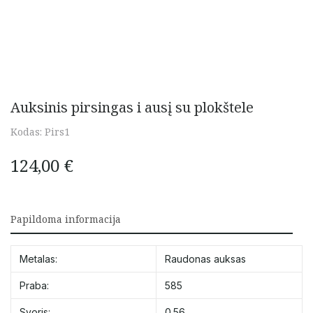
Auksinis pirsingas i ausį su plokštele
Kodas:
Pirs1
124,00
€
Papildoma informacija
Metalas:
Raudonas auksas
Praba:
585
Svoris:
0.56