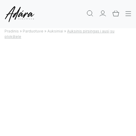
Pradinis
»
Parduotuve
»
Auksiniai
»
Auksinis pirsingas i ausį su
plokštele