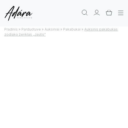
Pradinis
»
Parduotuve
»
Auksiniai
»
Pakabukai
»
Auksinis pakabukas
zodiako ženklas „Jautis”