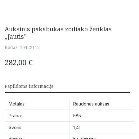
Auksinis pakabukas zodiako ženklas
„Jautis”
Kodas:
10422112
282,00
€
Papildoma informacija
Metalas:
Raudonas auksas
Praba:
585
Svoris:
1,41