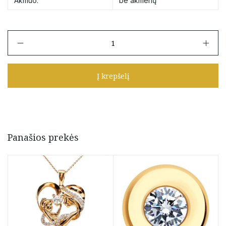
Akmuo:
be akmenų
produkto
kiekis:
Auksinis
pakabukas
Į krepšelį
zodiako
ženklas
"Jautis"
Panašios prekės