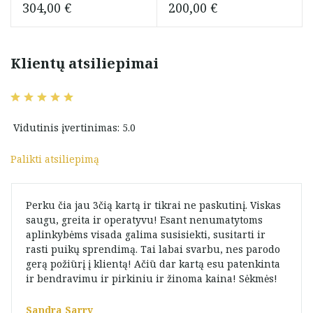
304,00
€
200,00
€
Klientų atsiliepimai
Vidutinis įvertinimas: 5.0
Palikti atsiliepimą
Perku čia jau 3čią kartą ir tikrai ne paskutinį. Viskas
saugu, greita ir operatyvu! Esant nenumatytoms
aplinkybėms visada galima susisiekti, susitarti ir
rasti puikų sprendimą. Tai labai svarbu, nes parodo
gerą požiūrį į klientą! Ačiū dar kartą esu patenkinta
ir bendravimu ir pirkiniu ir žinoma kaina! Sėkmės!
Sandra Sarry