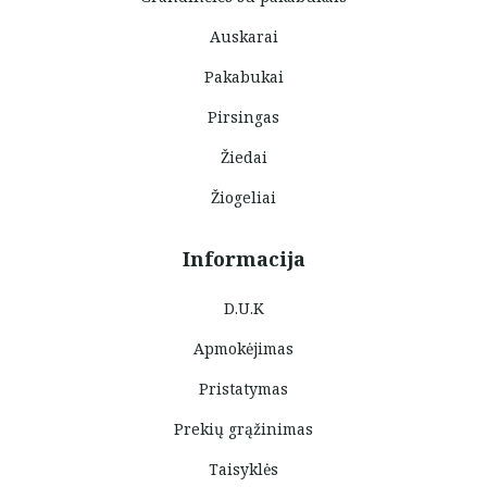
Auskarai
Pakabukai
Pirsingas
Žiedai
Žiogeliai
Informacija
D.U.K
Apmokėjimas
Pristatymas
Prekių grąžinimas
Taisyklės