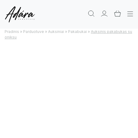
Pradinis
»
Parduotuve
»
Auksiniai
»
Pakabukai
»
Auksinis pakabukas su
oniksu