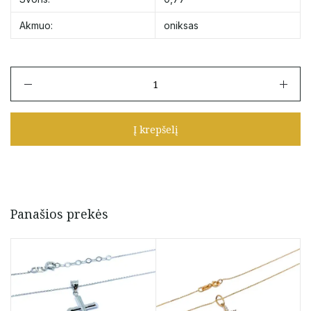
Akmuo:
oniksas
produkto
kiekis:
Auksinis
pakabukas
Į krepšelį
su
oniksu
Panašios prekės