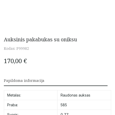
Auksinis pakabukas su oniksu
Kodas:
P99982
170,00
€
Papildoma informacija
Metalas:
Raudonas auksas
Praba:
585
Svoris:
0,77