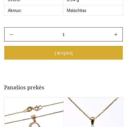
Akmuo:
Malachitas
produkto
kiekis:
Auksinis
pakabukas
Į krepšelį
su
malachitu
Panašios prekės