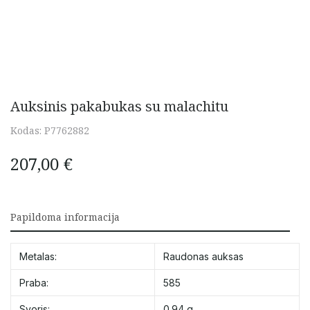
Auksinis pakabukas su malachitu
Kodas:
P7762882
207,00
€
Papildoma informacija
Metalas:
Raudonas auksas
Praba:
585
Svoris:
0.94 g