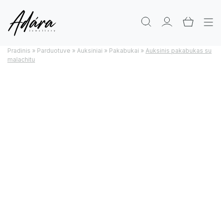
Pradinis
»
Parduotuve
»
Auksiniai
»
Pakabukai
»
Auksinis pakabukas su
malachitu