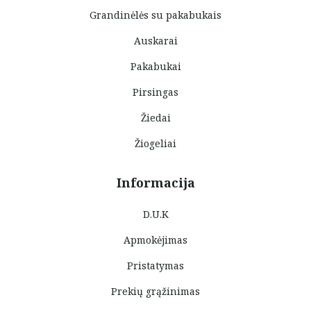
Grandinėlės su pakabukais
Auskarai
Pakabukai
Pirsingas
Žiedai
Žiogeliai
Informacija
D.U.K
Apmokėjimas
Pristatymas
Prekių grąžinimas