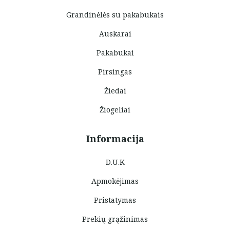
Grandinėlės su pakabukais
Auskarai
Pakabukai
Pirsingas
Žiedai
Žiogeliai
Informacija
D.U.K
Apmokėjimas
Pristatymas
Prekių grąžinimas