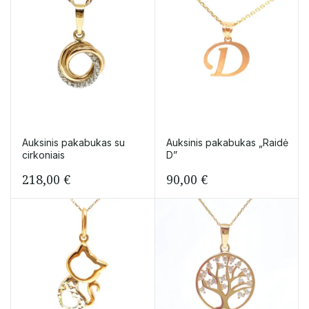
Auksinis pakabukas su
Auksinis pakabukas „Raidė
cirkoniais
D”
218,00
€
90,00
€