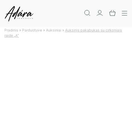
Pradinis
»
Parduotuve
»
Auksiniai
»
Auksinis pakabukas su cirkoniais
raidė „A”