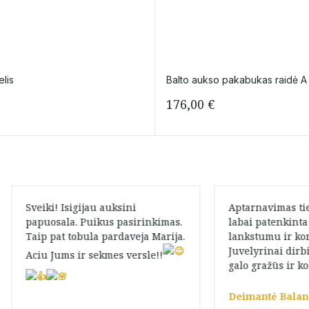
elis
Balto aukso pakabukas raidė A 
176,00
€
Sveiki! Isigijau auksini
Aptarnavimas ti
papuosala. Puikus pasirinkimas.
labai patenkint
Taip pat tobula pardaveja Marija.
lankstumu ir ko
Juvelyrinai dirbi
Aciu Jums ir sekmes versle!!
galo gražūs ir ko
Deimantė Balan