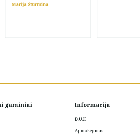
Marija Šturmina
ai gaminiai
Informacija
D.U.K
Apmokėjimas