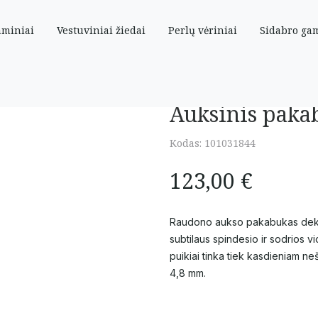
aminiai
Vestuviniai žiedai
Perlų vėriniai
Sidabro ga
Auksinis paka
Kodas:
101031844
123,00
€
Raudono aukso pakabukas dekoru
subtilaus spindesio ir sodrios vi
puikiai tinka tiek kasdieniam ne
4,8 mm.