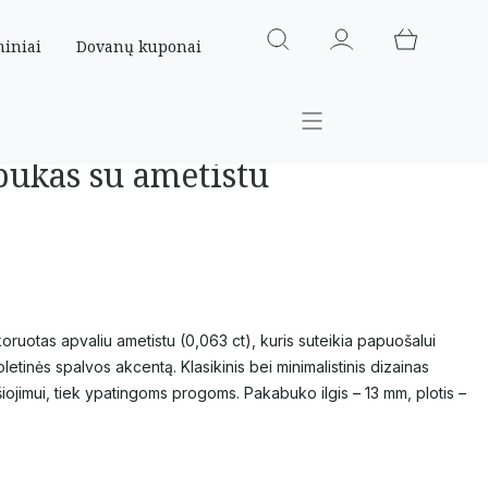
miniai
Dovanų kuponai
bukas su ametistu
otas apvaliu ametistu (0,063 ct), kuris suteikia papuošalui
oletinės spalvos akcentą. Klasikinis bei minimalistinis dizainas
šiojimui, tiek ypatingoms progoms. Pakabuko ilgis – 13 mm, plotis –