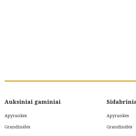
…
ČIŪ NUOŠIRDUS
iene
Auksiniai gaminiai
Sidabrini
Apyrankės
Apyrankės
Grandinėlės
Grandinėlės