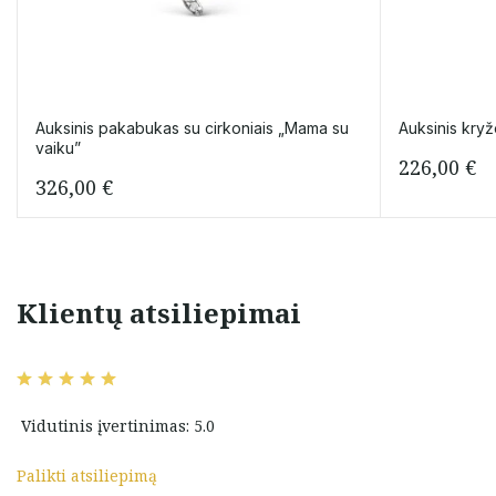
Auksinis pakabukas su cirkoniais „Mama su
Auksinis kryž
vaiku”
226,00
€
326,00
€
Klientų atsiliepimai
Шикарный выбор, по низкой
Konkurse
цене!
 gražius auksinius
Советую! Однозначно лучший
вариант для приобретения
Linkiu
Vidutinis įvertinimas: 5.0
качественных ювелирных
kmės prekyboje
украшений!
iau mus puoškite
Palikti atsiliepimą
Kovtun Yevhen