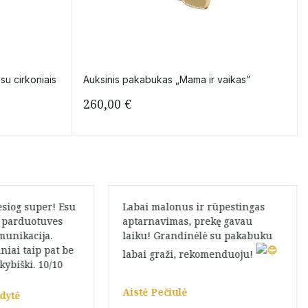
su cirkoniais
Auksinis pakabukas „Mama ir vaikas”
260,00
€
esiog super! Esu
Labai malonus ir rūpestingas
a parduotuves
aptarnavimas, prekę gavau
munikacija.
laiku! Grandinėlė su pakabuku
niai taip pat be
labai graži, rekomenduoju! ️
kybiški. 10/10
Aistė Pečiulė
dytė