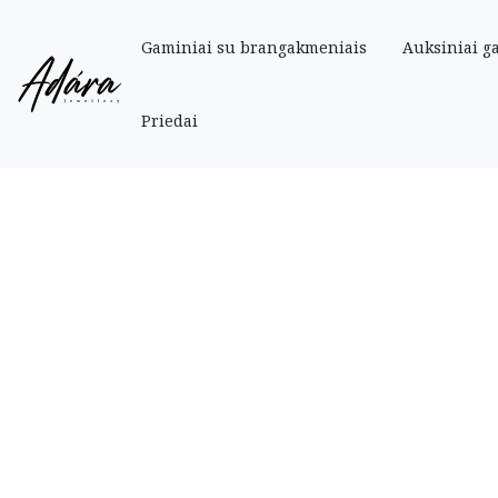
Gaminiai su brangakmeniais
Auksiniai g
Pradinis
»
Parduotuve
»
Auksiniai
»
Auksinis pakabukas su ametistu
Priedai