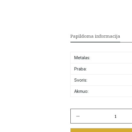
Papildoma informacija
Metalas:
Praba:
Svoris:
Akmuo:
produkto
kiekis:
Auksinis
pakabukas