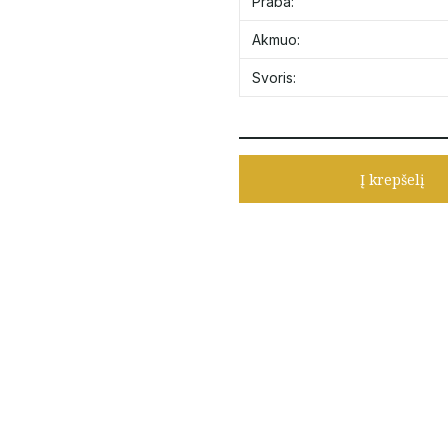
Praba:
Akmuo:
Svoris:
Į krepšelį