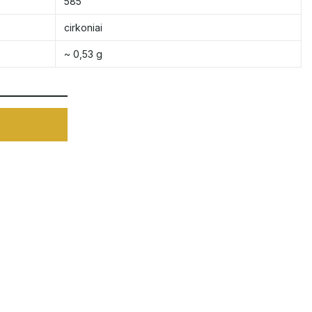
585
cirkoniai
~ 0,53 g