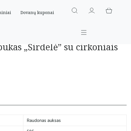
miniai
Dovanų kuponai
ukas „Širdelė” su cirkoniais
Raudonas auksas