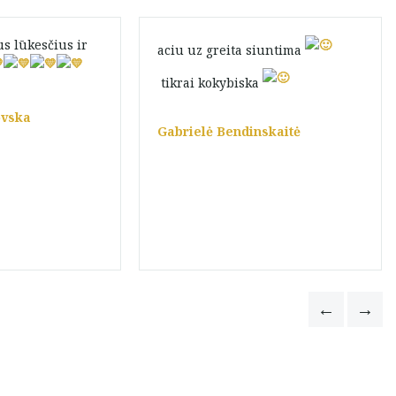
us lūkesčius ir
aciu uz greita siuntima
tikrai kokybiska
ovska
Gabrielė Bendinskaitė