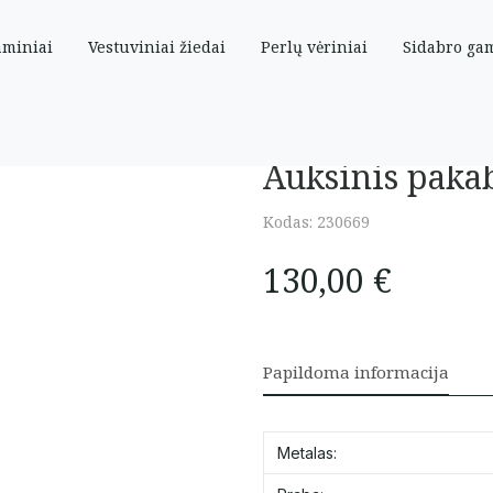
aminiai
Vestuviniai žiedai
Perlų vėriniai
Sidabro ga
ė” su cirkoniais
Auksinis pakab
Kodas:
230669
130,00
€
Papildoma informacija
Metalas: