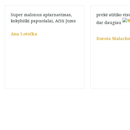
Super malonus aptarnavimas,
prekė atitiko vis
kokybiški papuošalai, Ačiū Jums
dar daugiau
Ana Lotočka
Dorota Malach