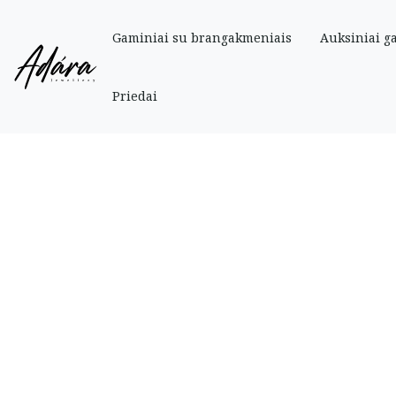
Gaminiai su brangakmeniais
Auksiniai g
Pradinis
»
Parduotuve
»
Auksiniai
»
Pakabukai
»
Auksinis pakabukas „Širdel
Priedai