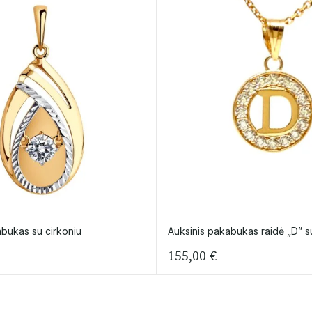
abukas su cirkoniu
Auksinis pakabukas raidė „D” su
155,00
€