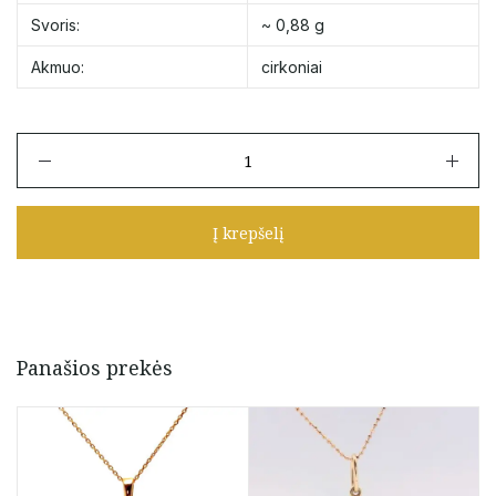
Svoris:
~ 0,88 g
Akmuo:
cirkoniai
produkto
kiekis:
Auksinis
pakabukas
Į krepšelį
"Saulė"
su
juodais
cirkoniais
Panašios prekės