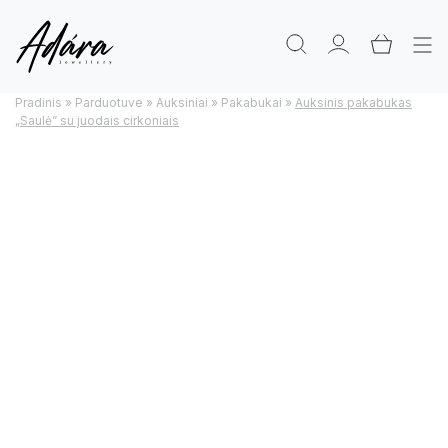
Pradinis
»
Parduotuve
»
Auksiniai
»
Pakabukai
»
Auksinis pakabukas
„Saulė” su juodais cirkoniais