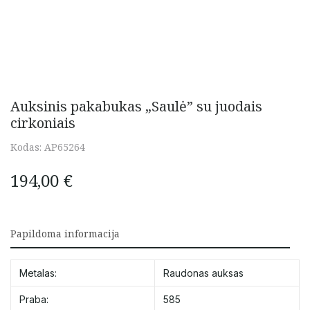
Auksinis pakabukas „Saulė” su juodais
cirkoniais
Kodas:
AP65264
194,00
€
Papildoma informacija
Metalas:
Raudonas auksas
Praba:
585