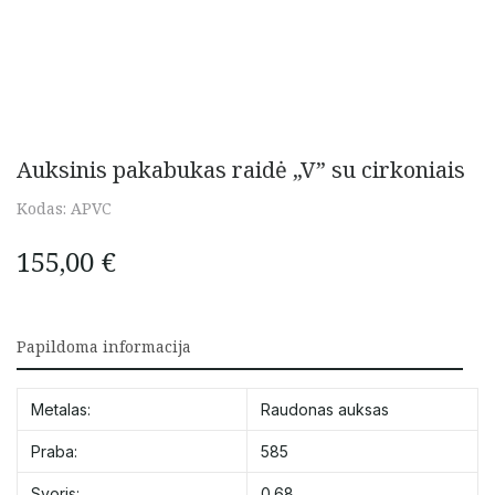
Auksinis pakabukas raidė „V” su cirkoniais
Kodas:
APVC
155,00
€
Papildoma informacija
Metalas:
Raudonas auksas
Praba:
585
Svoris:
0.68