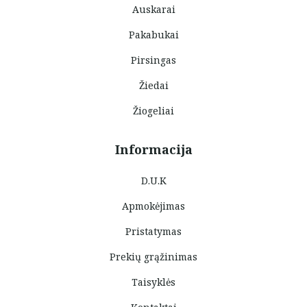
Auskarai
Pakabukai
Pirsingas
Žiedai
Žiogeliai
Informacija
D.U.K
Apmokėjimas
Pristatymas
Prekių grąžinimas
Taisyklės