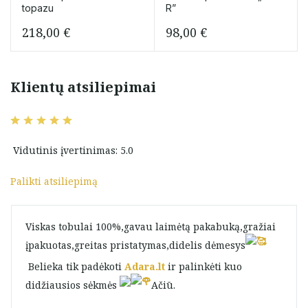
topazu
R”
218,00
€
98,00
€
Klientų atsiliepimai
Vidutinis įvertinimas: 5.0
Palikti atsiliepimą
Viskas tobulai 100%,gavau laimėtą pakabuką,gražiai
įpakuotas,greitas pristatymas,didelis dėmesys
Belieka tik padėkoti
Adara.lt
ir palinkėti kuo
didžiausios sėkmės
Ačiū.