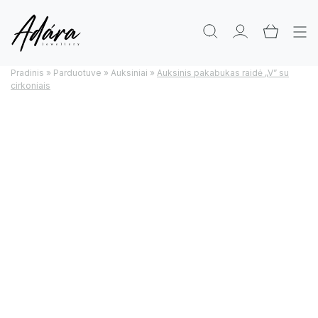
Pradinis
»
Parduotuve
»
Auksiniai
»
Auksinis pakabukas raidė „V” su
cirkoniais