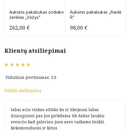
Auksinis pakabukas zodiako
Auksinis pakabukas „Raidė
ženklas „Vėžys”
R”
262,00
€
98,00
€
Klientų atsiliepimai
Vidutinis įvertinimas: 5.0
Palikti atsiliepimą
labai aciu viskas atitiko ko ir tikejausi labai
dziaugiuosi pas jus pirkdama tik dabar laukiu
svenciu kad galeciau juos savo vaikams iteikti .
Rekomenduoju ir kitus