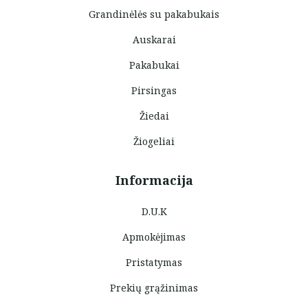
Grandinėlės su pakabukais
Auskarai
Pakabukai
Pirsingas
Žiedai
Žiogeliai
Informacija
D.U.K
Apmokėjimas
Pristatymas
Prekių grąžinimas