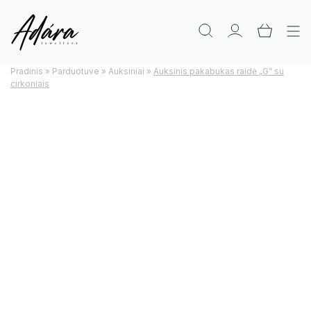
Pradinis
»
Parduotuve
»
Auksiniai
»
Auksinis pakabukas raidė „G” su
cirkoniais