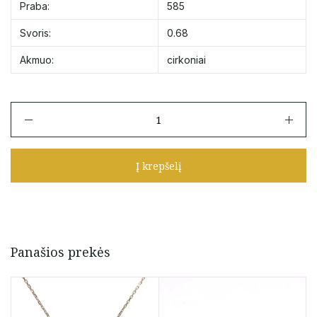
Praba:
585
Svoris:
0.68
Akmuo:
cirkoniai
produkto
kiekis:
Auksinis
pakabukas
Į krepšelį
raidė
"G"
su
cirkoniais
Panašios prekės