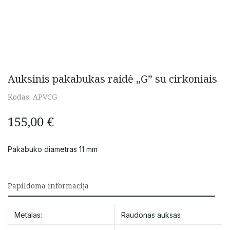
Auksinis pakabukas raidė „G” su cirkoniais
Kodas:
APVCG
155,00
€
Pakabuko diametras 11 mm
Papildoma informacija
Metalas:
Raudonas auksas