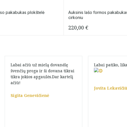
so pakabukas plokštelė
Auksinis lašo formos pakabuka
cirkoniu
220,00
€
Labai ačiū už mielą dovanėlę
Labai patiko, li
švenčių proga ir ši dovana tikrai
tikra jokios apgaulės.Dar kartelį
ačiū!
Jovita Lekavičiū
Sigita Genevičienė