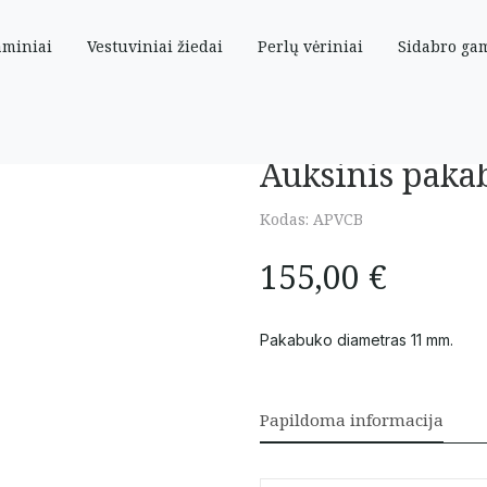
aminiai
Vestuviniai žiedai
Perlų vėriniai
Sidabro ga
iais
Auksinis pakab
Kodas:
APVCB
155,00
€
Pakabuko diametras 11 mm.
Papildoma informacija