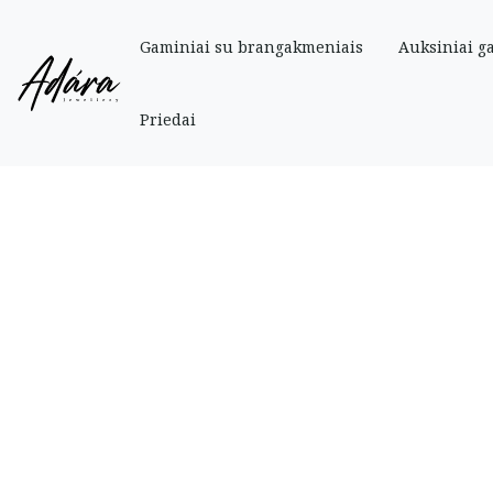
Gaminiai su brangakmeniais
Auksiniai g
Pradinis
»
Parduotuve
»
Auksiniai
»
Auksinis pakabukas raidė „B” su cirkon
Priedai