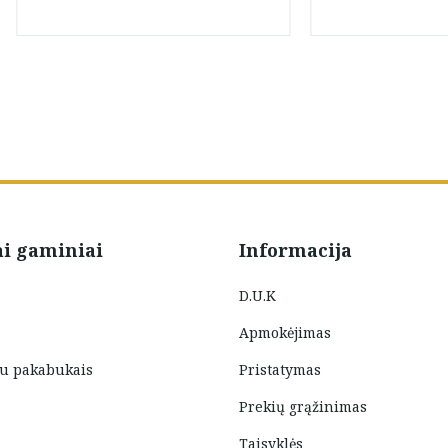
ai gaminiai
Informacija
D.U.K
Apmokėjimas
su pakabukais
Pristatymas
Prekių grąžinimas
Taisyklės