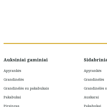
Viltė Keblienė
Auksiniai gaminiai
Sidabrini
Apyrankės
Apyrankės
Grandinėlės
Grandinėlės
Grandinėlės su pakabukais
Grandinėlės 
Pakabukai
Auskarai
Pirsingas
Pakabukai