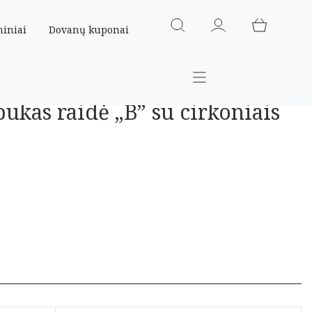
miniai
Dovanų kuponai
ukas raidė „B” su cirkoniais