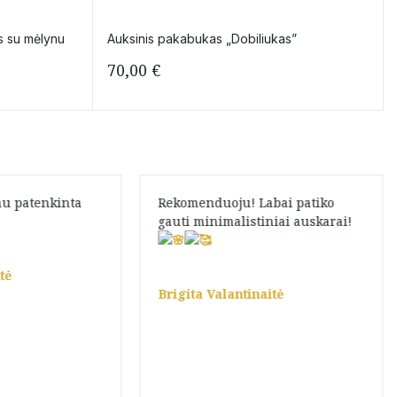
s su mėlynu
Auksinis pakabukas „Dobiliukas”
70,00
€
kau patenkinta
Rekomenduoju! Labai patiko
gauti minimalistiniai auskarai!
tė
Brigita Valantinaitė