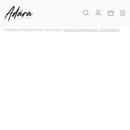
Pradinis
»
Parduotuve
»
Auksiniai
»
Auksinis pakabukas „Dobiliukas”