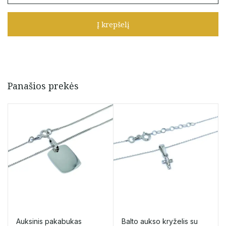
Auksinis
pakabukas
Į krepšelį
"Dobiliukas"
Panašios prekės
Auksinis pakabukas
Balto aukso kryželis su