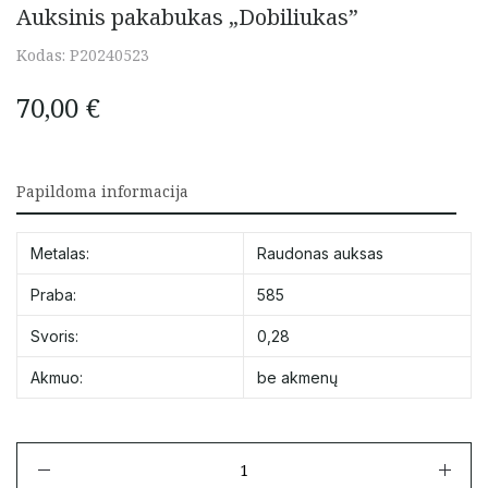
Auksinis pakabukas „Dobiliukas”
Kodas:
P20240523
70,00
€
Papildoma informacija
Metalas:
Raudonas auksas
Praba:
585
Svoris:
0,28
Akmuo:
be akmenų
produkto
kiekis: