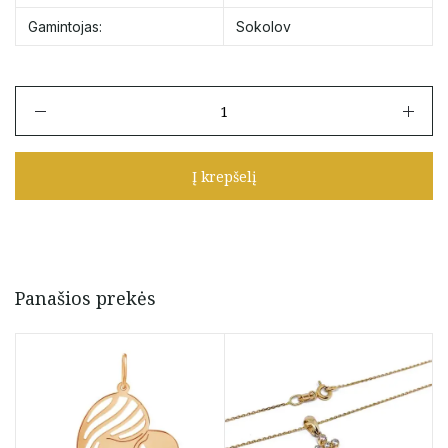
Gamintojas:
Sokolov
produkto
kiekis:
Auksinis
pakabukas
Į krepšelį
Panašios prekės