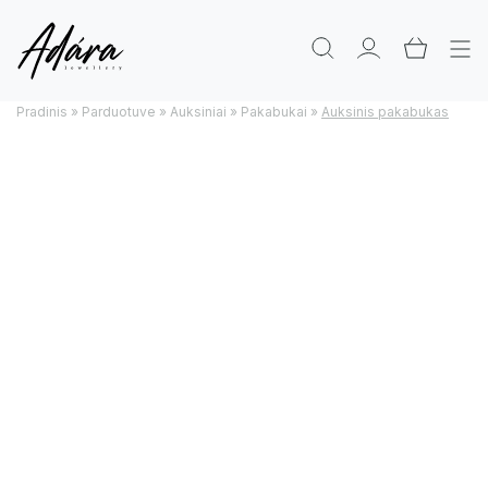
Pradinis
»
Parduotuve
»
Auksiniai
»
Pakabukai
»
Auksinis pakabukas