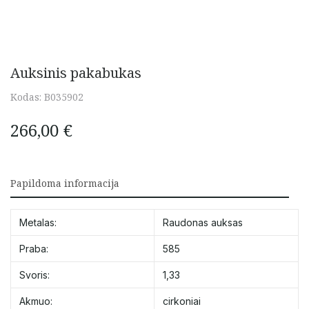
Auksinis pakabukas
Kodas:
B035902
266,00
€
Papildoma informacija
Metalas:
Raudonas auksas
Praba:
585
Svoris:
1,33
Akmuo:
cirkoniai