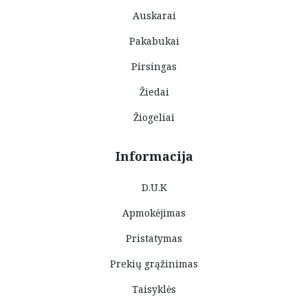
Auskarai
Pakabukai
Pirsingas
Žiedai
Žiogeliai
Informacija
D.U.K
Apmokėjimas
Pristatymas
Prekių grąžinimas
Taisyklės