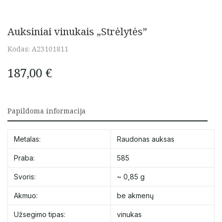
Auksiniai vinukais „Strėlytės”
Kodas:
A23101811
187,00
€
Papildoma informacija
Metalas:
Raudonas auksas
Praba:
585
Svoris:
~ 0,85 g
Akmuo:
be akmenų
Užsegimo tipas:
vinukas