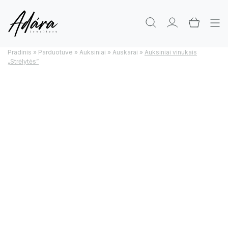
Pradinis
»
Parduotuve
»
Auksiniai
»
Auskarai
»
Auksiniai vinukais
„Strėlytės”