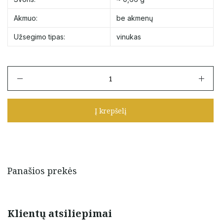
Akmuo:
be akmenų
Užsegimo tipas:
vinukas
produkto
kiekis:
Auksiniai
vinukai
Į krepšelį
"Žvaigždutės"
Panašios prekės
Klientų atsiliepimai