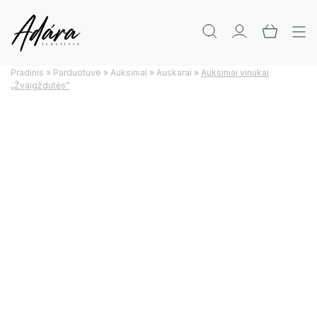
Pradinis
»
Parduotuve
»
Auksiniai
»
Auskarai
»
Auksiniai vinukai
„Žvaigždutės”