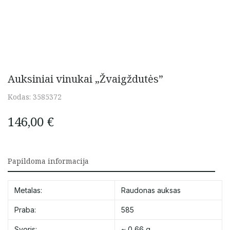
Auksiniai vinukai „Žvaigždutės”
Kodas:
3585372
146,00
€
Papildoma informacija
Metalas:
Raudonas auksas
Praba:
585
Svoris:
~ 0,66 g