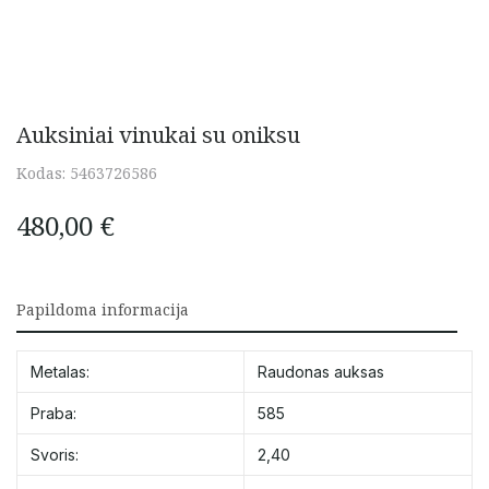
Auksiniai vinukai su oniksu
Kodas:
5463726586
480,00
€
Papildoma informacija
Metalas:
Raudonas auksas
Praba:
585
Svoris:
2,40