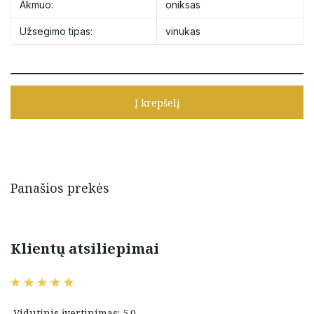
Akmuo:
oniksas
Užsegimo tipas:
vinukas
Į krepšelį
Panašios prekės
Klientų atsiliepimai
Vidutinis įvertinimas: 5.0