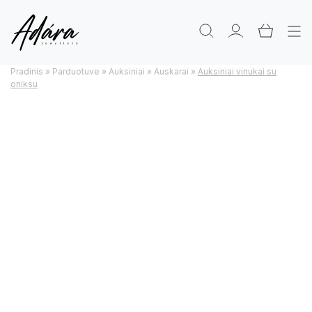
Pradinis
»
Parduotuve
»
Auksiniai
»
Auskarai
»
Auksiniai vinukai su
oniksu