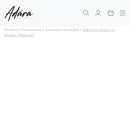
Pradinis
»
Parduotuve
»
Auksiniai
»
Auskarai
»
Auksiniai vinukai su
emaliu „Pingvinai”