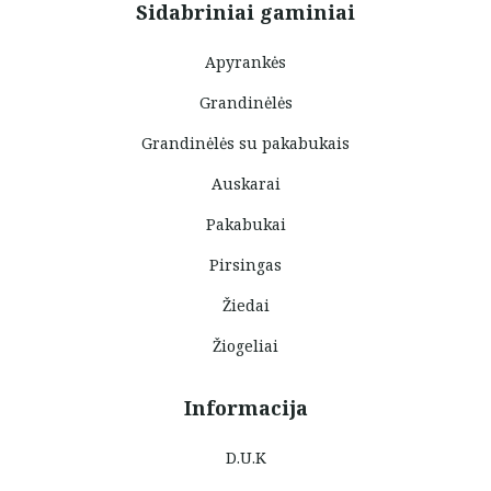
Sidabriniai gaminiai
Apyrankės
Grandinėlės
Grandinėlės su pakabukais
Auskarai
Pakabukai
Pirsingas
Žiedai
Žiogeliai
Informacija
D.U.K