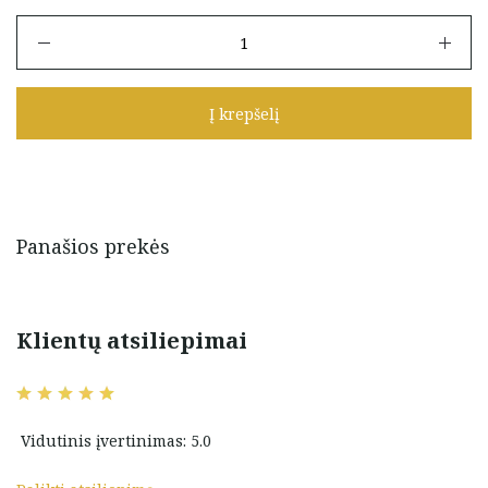
produkto
kiekis:
Auksiniai
vinukai
Į krepšelį
su
emaliu
"Pingvinai"
Panašios prekės
Klientų atsiliepimai
Vidutinis įvertinimas: 5.0