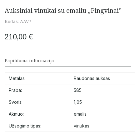
Auksiniai vinukai su emaliu „Pingvinai”
Kodas:
AAV7
210,00
€
Papildoma informacija
Metalas:
Raudonas auksas
Praba:
585
Svoris:
1,05
Akmuo:
emalis
Užsegimo tipas:
vinukas