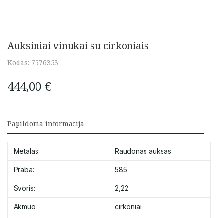
Auksiniai vinukai su cirkoniais
Kodas:
7576353
444,00
€
Papildoma informacija
Metalas:
Raudonas auksas
Praba:
585
Svoris:
2,22
Akmuo:
cirkoniai