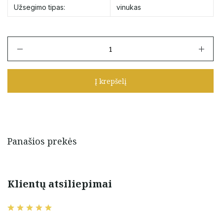
Užsegimo tipas:
vinukas
produkto
kiekis:
Auksiniai
vinukai
Į krepšelį
su
cirkoniais
Panašios prekės
Klientų atsiliepimai