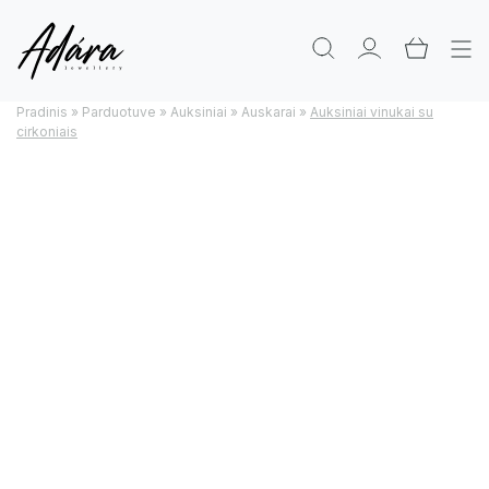
Pradinis
»
Parduotuve
»
Auksiniai
»
Auskarai
»
Auksiniai vinukai su
cirkoniais