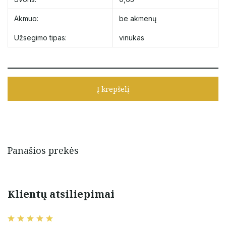
Akmuo:
be akmenų
Užsegimo tipas:
vinukas
Į krepšelį
Panašios prekės
Klientų atsiliepimai