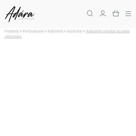
Pradinis
»
Parduotuve
»
Auksiniai
»
Auskarai
»
Auksiniai vinukai su alias
cirkoniais