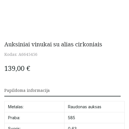
Auksiniai vinukai su alias cirkoniais
Kodas:
A6645456
139,00
€
Papildoma informacija
Metalas:
Raudonas auksas
Praba:
585
Svoris:
0,63