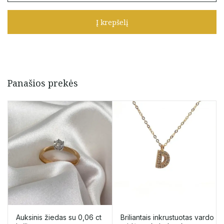
Auksiniai
vinukai
Į krepšelį
su
0,03
сt
briliantais
(Išankstinis
užsakymas)
Panašios prekės
Auksinis žiedas su 0,06 ct
Briliantais inkrustuotas vardo