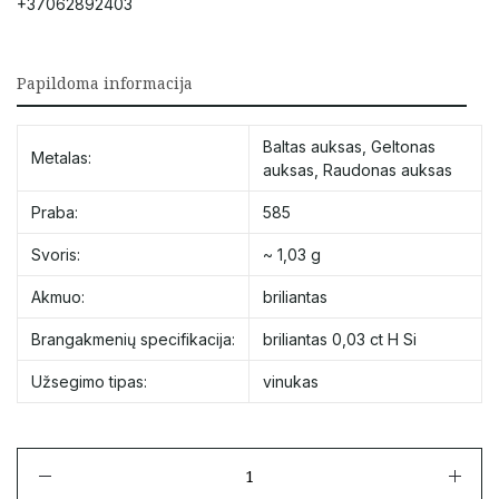
+37062892403
Papildoma informacija
Baltas auksas
,
Geltonas
Metalas:
auksas
,
Raudonas auksas
Praba:
585
Svoris:
~ 1,03 g
Akmuo:
briliantas
Brangakmenių specifikacija:
briliantas 0,03 сt H Si
Užsegimo tipas:
vinukas
produkto
kiekis: