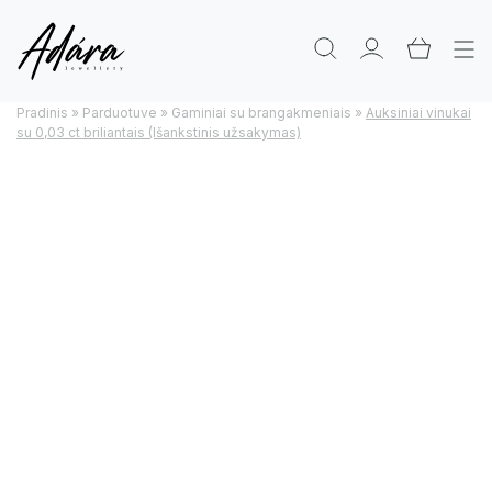
Pradinis
»
Parduotuve
»
Gaminiai su brangakmeniais
»
Auksiniai vinukai
su 0,03 сt briliantais (Išankstinis užsakymas)