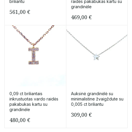
briliantu
raidės pakabukas kartu su
grandinėle
561,00
€
469,00
€
0,09 ct briliantais
Auksinė grandinėlė su
inkrustuotas vardo raidės
minimalistine žvaigždute su
pakabukas kartu su
0,005 ct briliantu
grandinėle
309,00
€
480,00
€