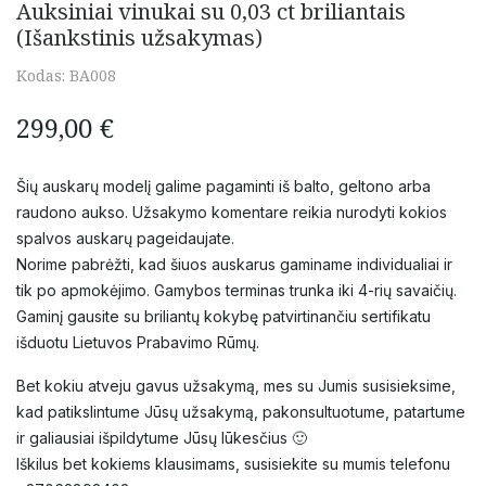
Auksiniai vinukai su 0,03 сt briliantais
(Išankstinis užsakymas)
Kodas:
BA008
299,00
€
Šių auskarų modelį galime pagaminti iš balto, geltono arba
raudono aukso. Užsakymo komentare reikia nurodyti kokios
spalvos auskarų pageidaujate.
Norime pabrėžti, kad šiuos auskarus gaminame individualiai ir
tik po apmokėjimo. Gamybos terminas trunka iki 4-rių savaičių.
Gaminį gausite su briliantų kokybę patvirtinančiu sertifikatu
išduotu Lietuvos Prabavimo Rūmų.
Bet kokiu atveju gavus užsakymą, mes su Jumis susisieksime,
kad patikslintume Jūsų užsakymą, pakonsultuotume, patartume
ir galiausiai išpildytume Jūsų lūkesčius 🙂
Iškilus bet kokiems klausimams, susisiekite su mumis telefonu