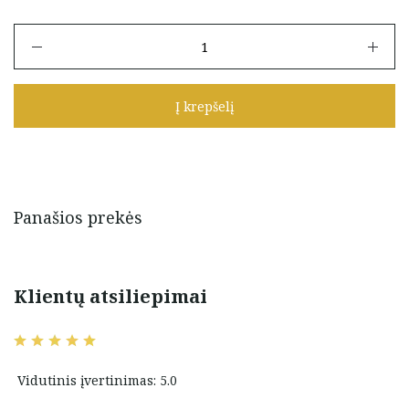
produkto
kiekis:
Auksiniai
auskarai
Į krepšelį
vinukai
"Širdelės"
Panašios prekės
Klientų atsiliepimai
Vidutinis įvertinimas: 5.0