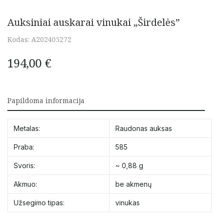
Auksiniai auskarai vinukai „Širdelės”
Kodas:
A202405272
194,00
€
Papildoma informacija
Metalas:
Raudonas auksas
Praba:
585
Svoris:
~ 0,88 g
Akmuo:
be akmenų
Užsegimo tipas:
vinukas