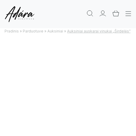
Pradinis
»
Parduotuve
»
Auksiniai
»
Auksiniai auskarai vinukai „Širdelės”