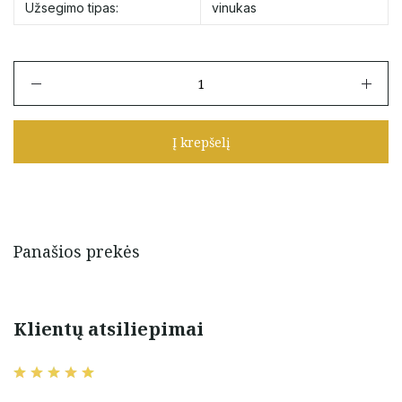
Užsegimo tipas:
vinukas
produkto
kiekis:
Auksiniai
auskarai
Į krepšelį
vinukai
"Gėlytės"
su
mėlynais
cirkoniais
Panašios prekės
Klientų atsiliepimai