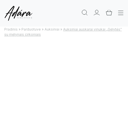
Pradinis
»
Parduotuve
»
Auksiniai
»
Auksiniai auskarai vinukai „Gėlytės”
su mėlynais cirkoniais