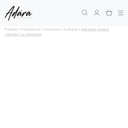
Pradinis
»
Parduotuve
»
Auksiniai
»
Auskarai
»
Auksiniai vinukai
„Gėlytės” su cirkoniais