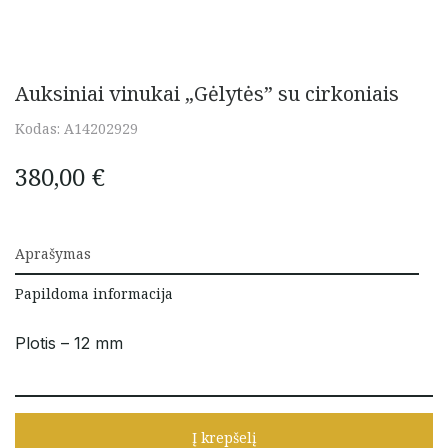
Auksiniai vinukai „Gėlytės” su cirkoniais
Kodas:
A14202929
380,00
€
Aprašymas
Papildoma informacija
Plotis – 12 mm
Į krepšelį