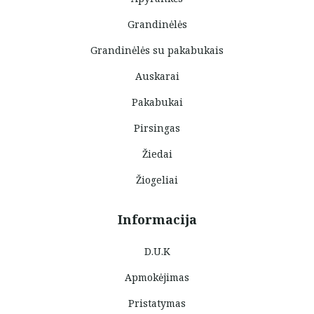
Grandinėlės
Grandinėlės su pakabukais
Auskarai
Pakabukai
Pirsingas
Žiedai
Žiogeliai
Informacija
D.U.K
Apmokėjimas
Pristatymas