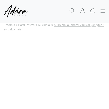
Pradinis
»
Parduotuve
»
Auksiniai
»
Auksiniai auskarai vinukai „Gėlytės”
su cirkoniais