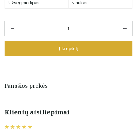
Užsegimo tipas:
vinukas
produkto
kiekis:
Auksiniai
auskarai
Į krepšelį
vinukai
"Gėlytės"
su
cirkoniais
Panašios prekės
Klientų atsiliepimai