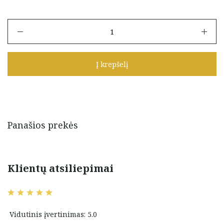
produkto
kiekis:
Auksiniai
vinukai
Į krepšelį
"Drugeliai"
su
žaliais
cirkoniais
Panašios prekės
Klientų atsiliepimai
Vidutinis įvertinimas: 5.0