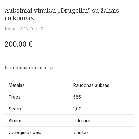
Auksiniai vinukai „Drugeliai” su žaliais
cirkoniais
Kodas:
A2310111Z
200,00
€
Papildoma informacija
Metalas:
Raudonas auksas
Praba:
585
Svoris:
1,00
Akmuo:
cirkoniai
Užsegimo tipas:
vinukas