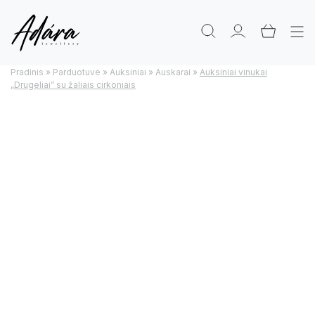
Pradinis
»
Parduotuve
»
Auksiniai
»
Auskarai
»
Auksiniai vinukai
„Drugeliai” su žaliais cirkoniais