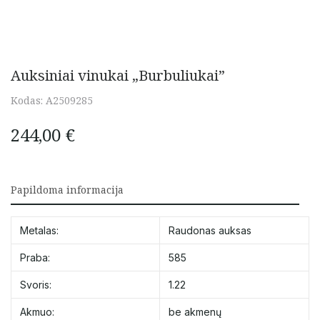
Auksiniai vinukai „Burbuliukai”
Kodas:
A2509285
244,00
€
Papildoma informacija
Metalas:
Raudonas auksas
Praba:
585
Svoris:
1.22
Akmuo:
be akmenų