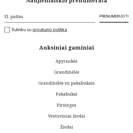
Naujienlaiškio prenumerata
PRENUMERUOTI
Sutinku su
privatumo politika
Auksiniai gaminiai
Apyrankės
Grandinėlės
Grandinėlės su pakabukais
Pakabukai
Pirsingas
Vestuviniai žiedai
Žiedai