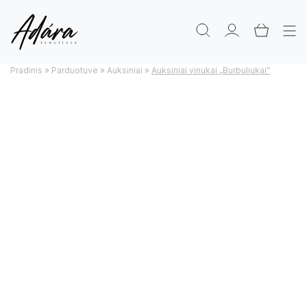
Pradinis
»
Parduotuve
»
Auksiniai
»
Auksiniai vinukai „Burbuliukai”