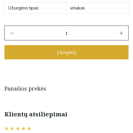
Užsegimo tipas:
vinukas
produkto
kiekis:
Auksiniai
vinukai
Į krepšelį
"Burbuliukai"
Panašios prekės
Klientų atsiliepimai