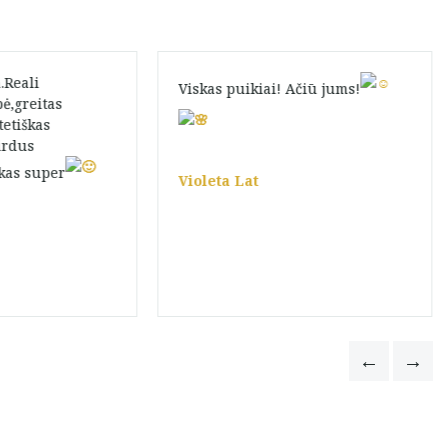
.Reali
Viskas puikiai! Ačiū jums!
ė,greitas
etiškas
irdus
kas super
Violeta Lat