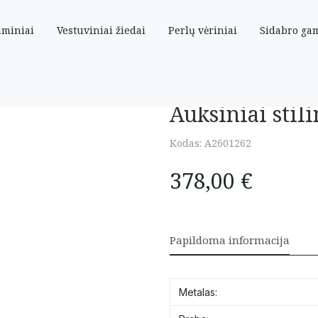
aminiai
Vestuviniai žiedai
Perlų vėriniai
Sidabro ga
Auksiniai stil
Kodas:
A2601262
378,00
€
Papildoma informacija
Metalas: