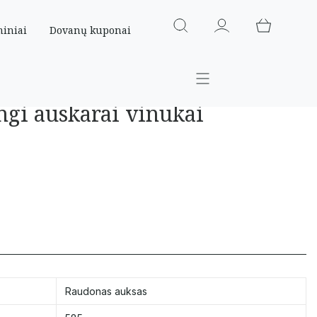
miniai
Dovanų kuponai
ingi auskarai vinukai
Raudonas auksas