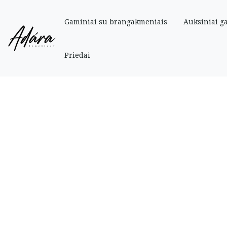
Gaminiai su brangakmeniais
Auksiniai g
Pradinis
»
Parduotuve
»
Auksiniai
»
Auksiniai stilingi auskarai vinukai
Priedai