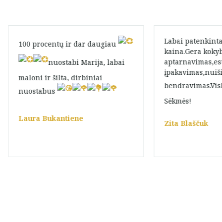
Labai patenkinta
100 procentų ir dar daugiau
kaina.Gera kokyb
aptarnavimas,est
nuostabi Marija, labai
įpakavimas,nuiš
maloni ir šilta, dirbiniai
bendravimas.Vis
nuostabus
Sėkmės!
Laura Bukantiene
Zita Blaščuk