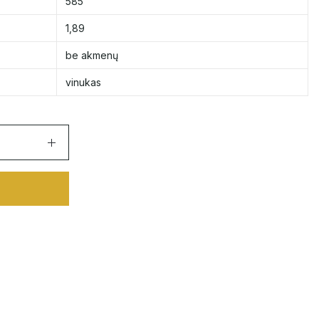
585
1,89
be akmenų
vinukas