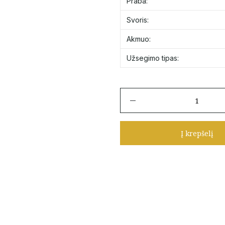
Praba:
Svoris:
Akmuo:
Užsegimo tipas:
produkto
kiekis:
Auksiniai
stilingi
Į krepšelį
auskarai
vinukai