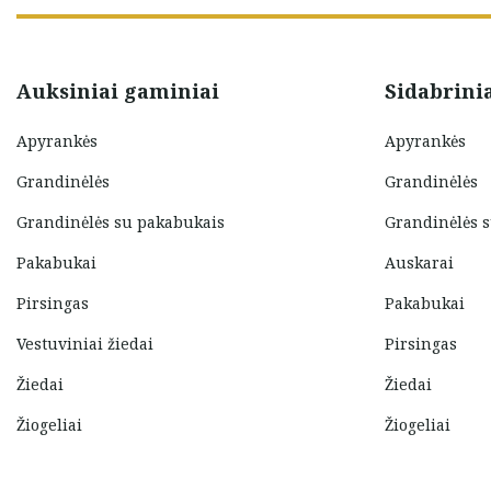
Auksiniai gaminiai
Sidabrini
Apyrankės
Apyrankės
Grandinėlės
Grandinėlės
Grandinėlės su pakabukais
Grandinėlės 
Pakabukai
Auskarai
Pirsingas
Pakabukai
Vestuviniai žiedai
Pirsingas
Žiedai
Žiedai
Žiogeliai
Žiogeliai