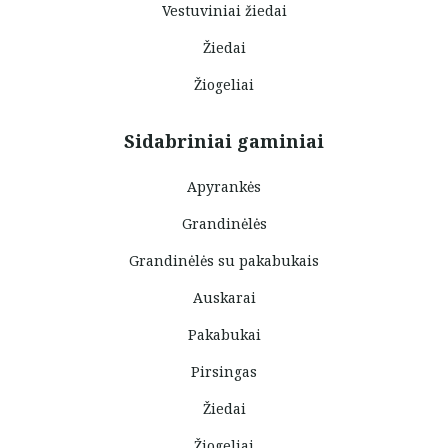
Vestuviniai žiedai
Žiedai
Žiogeliai
Sidabriniai gaminiai
Apyrankės
Grandinėlės
Grandinėlės su pakabukais
Auskarai
Pakabukai
Pirsingas
Žiedai
Žiogeliai