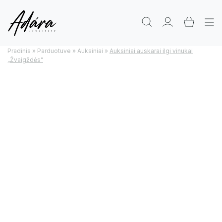
Pradinis
»
Parduotuve
»
Auksiniai
»
Auksiniai auskarai ilgi vinukai
„Žvaigždės”