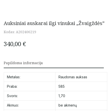
Auksiniai auskarai ilgi vinukai „Žvaigždės”
Kodas:
A202406219
340,00
€
Papildoma informacija
Metalas:
Raudonas auksas
Praba:
585
Svoris:
1,70
Akmuo:
be akmenų