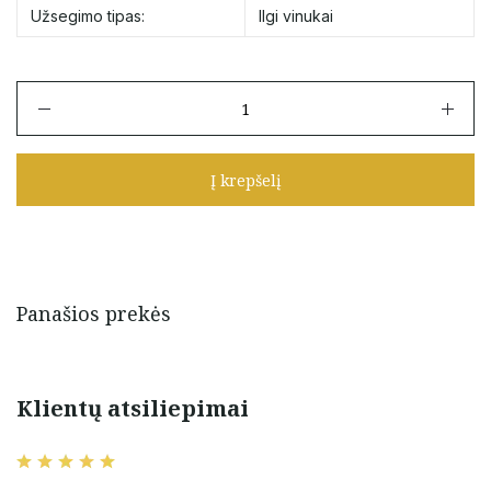
Užsegimo tipas:
Ilgi vinukai
produkto
kiekis:
Auksiniai
auskarai
Į krepšelį
ilgi
vinukai
"Žvaigždės"
Panašios prekės
Klientų atsiliepimai