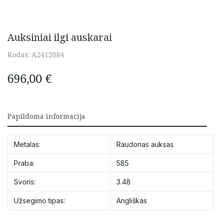
Auksiniai ilgi auskarai
Kodas:
A2412084
696,00
€
Papildoma informacija
Metalas:
Raudonas auksas
Praba:
585
Svoris:
3.48
Užsegimo tipas:
Angliškas