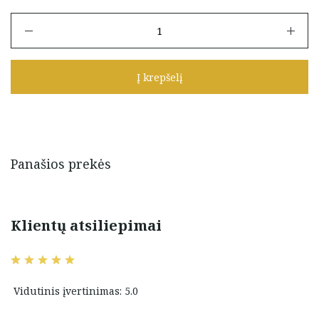
produkto
kiekis:
Auksiniai
ilgi
Į krepšelį
auskarai
Panašios prekės
Klientų atsiliepimai
Vidutinis įvertinimas: 5.0