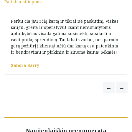
Palikti atsiliepimą
Perku čia jau 3čią kartą ir tikrai ne paskutinį. Viskas
saugu, greita ir operatyvu! Esant nenumatytoms
aplinkybėms visada galima susisiekti, susitarti ir
rasti puikų sprendimą. Tai labai svarbu, nes parodo
gerą požiūrį į klientą! Ačiū dar kartą esu patenkinta
ir bendravimu ir pirkiniu ir žinoma kaina! Sėkmės!
Sandra Sarry
Naujienlaiškio prenumerata