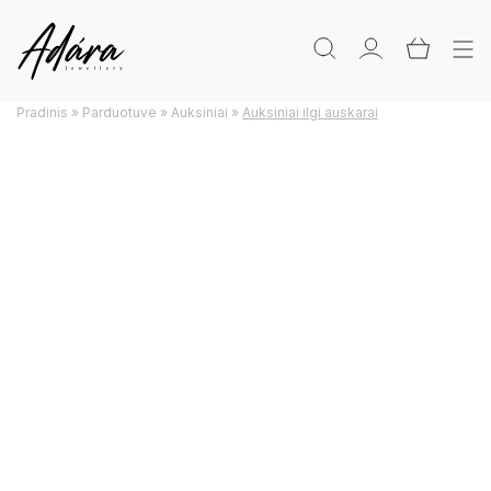
Pradinis
»
Parduotuve
»
Auksiniai
»
Auksiniai ilgi auskarai