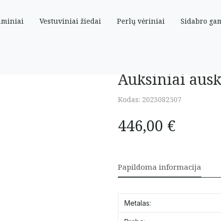
aminiai
Vestuviniai žiedai
Perlų vėriniai
Sidabro ga
utė”
Auksiniai ausk
Kodas:
2023082507
446,00
€
Papildoma informacija
Metalas: