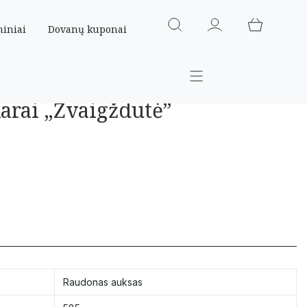
miniai
Dovanų kuponai
arai „Žvaigždutė”
Raudonas auksas