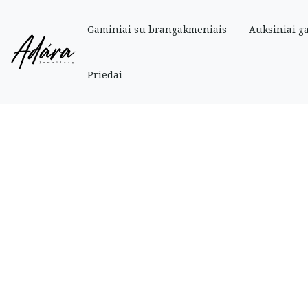
Gaminiai su brangakmeniais
Auksiniai g
Pradinis
»
Parduotuve
»
Auksiniai
»
Auskarai
»
Auksiniai auskarai „Žvaigžd
Priedai