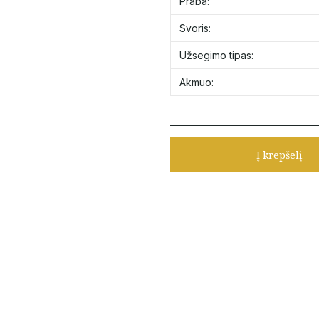
Praba:
Svoris:
Užsegimo tipas:
Akmuo:
Į krepšelį