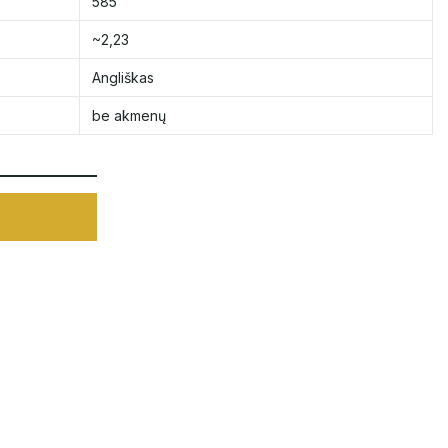
585
~2,23
Angliškas
be akmenų