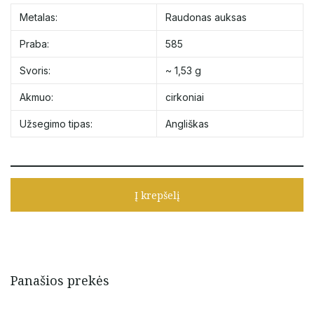
Metalas:
Raudonas auksas
Praba:
585
Svoris:
~ 1,53 g
Akmuo:
cirkoniai
Užsegimo tipas:
Angliškas
Į krepšelį
Panašios prekės