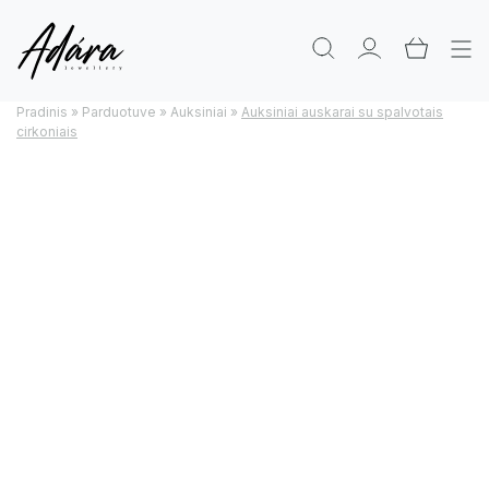
Pradinis
»
Parduotuve
»
Auksiniai
»
Auksiniai auskarai su spalvotais
cirkoniais