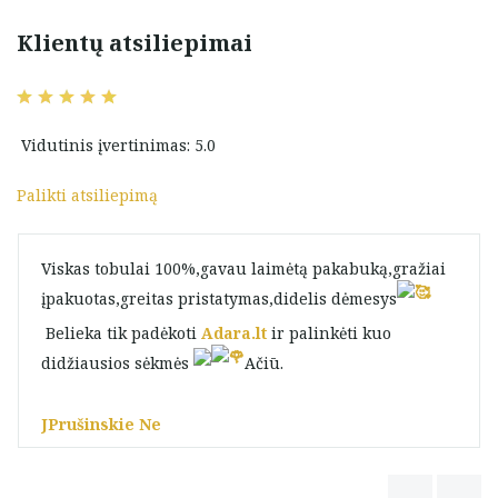
Klientų atsiliepimai
Vidutinis įvertinimas: 5.0
Palikti atsiliepimą
Viskas tobulai 100%,gavau laimėtą pakabuką,gražiai
įpakuotas,greitas pristatymas,didelis dėmesys
Belieka tik padėkoti
Adara.lt
ir palinkėti kuo
didžiausios sėkmės
Ačiū.
JPrušinskie Ne