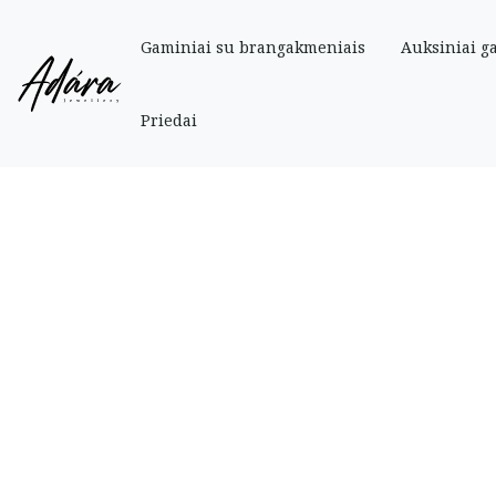
Gaminiai su brangakmeniais
Auksiniai g
Pradinis
»
Parduotuve
»
Auksiniai
»
Auksiniai auskarai su mėlynu emaliu
Priedai