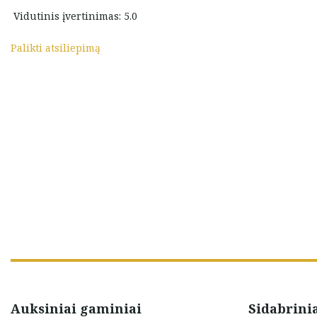
padės išsirinkti 🌺 tikrai grysiu
Vidutinis įvertinimas: 5.0
dar nekartą 🌺Didžiausios
sėkmės 😘
Palikti atsiliepimą
Laura Bukantienė
Auksiniai gaminiai
Sidabrini