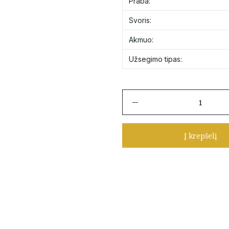
Praba:
Svoris:
Akmuo:
Užsegimo tipas:
produkto
kiekis:
Auksiniai
auskarai
Į krepšelį
su
mėlynu
emaliu