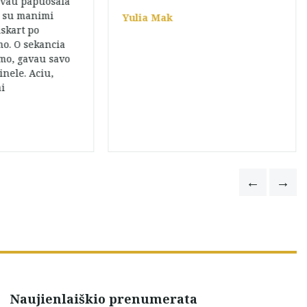
avau papuosala
, su manimi
Yulia Mak
iskart po
mo. O sekancia
mo, gavau savo
nele. Aciu,
ai
Naujienlaiškio prenumerata