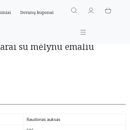
miniai
Dovanų kuponai
karai su mėlynu emaliu
Raudonas auksas