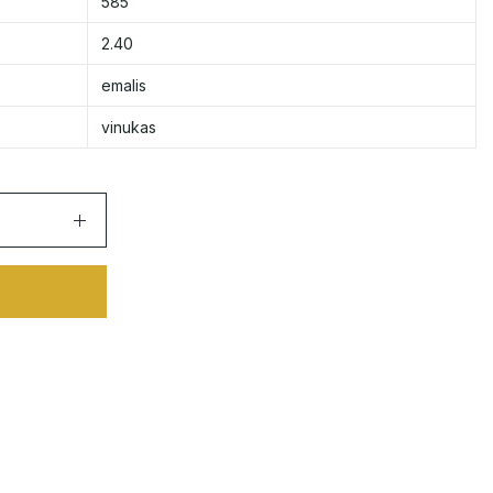
585
2.40
emalis
vinukas