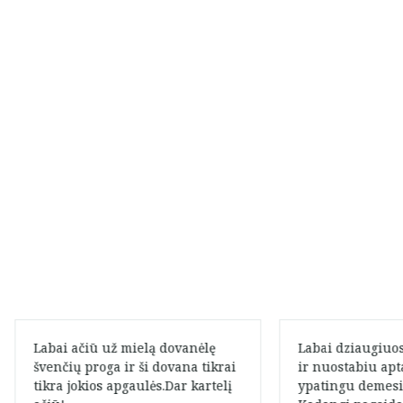
Labai ačiū už mielą dovanėlę
Labai dziaugiuos
švenčių proga ir ši dovana tikrai
ir nuostabiu ap
tikra jokios apgaulės.Dar kartelį
ypatingu demesi