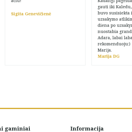
ačiū!
Kadangi pageid
gauti iki Kaledu
buvo susisiekta 
Sigita Genevičienė
uzsakymo atliki
diena po uzsaky
nuostabia grandi
Adara, labai lab
rekomenduoju:)
Marija.
Marija DG
ai gaminiai
Informacija