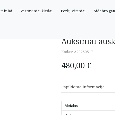
aminiai
Vestuviniai žiedai
Perlų vėriniai
Sidabro ga
Auksiniai aus
Kodas:
A2025051711
480,00
€
Papildoma informacija
Metalas: