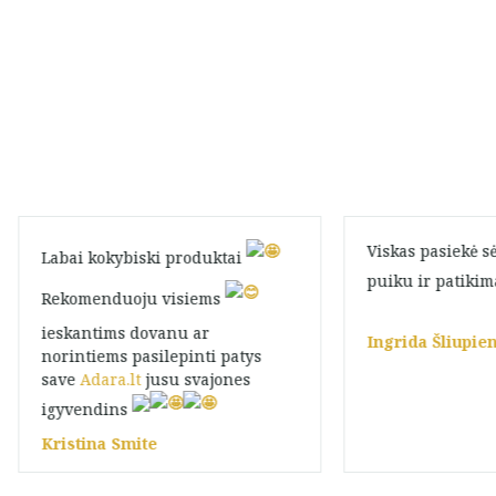
Viskas pasiekė s
Labai kokybiski produktai
puiku ir patiki
Rekomenduoju visiems
ieskantims dovanu ar
Ingrida Šliupie
norintiems pasilepinti patys
save
Adara.lt
jusu svajones
igyvendins
Kristina Smite