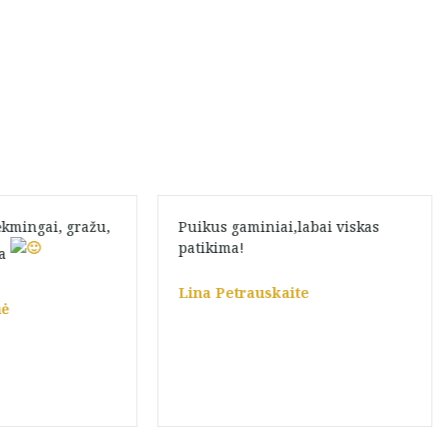
ėkmingai, gražu,
Puikus gaminiai,labai viskas
patikima!
ma
Lina Petrauskaite
nė