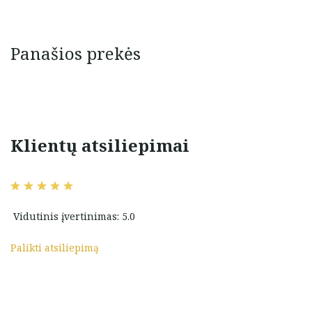
Panašios prekės
Klientų atsiliepimai
Sveiki! Isigijau auksini
o nustebinti
papuosala. Puikus pasirinkimas.
Taip pat tobula pardaveja Marija.
 papuošalu!
Aciu Jums ir sekmes versle!!
Vidutinis įvertinimas: 5.0
Palikti atsiliepimą
Marija Šturmina