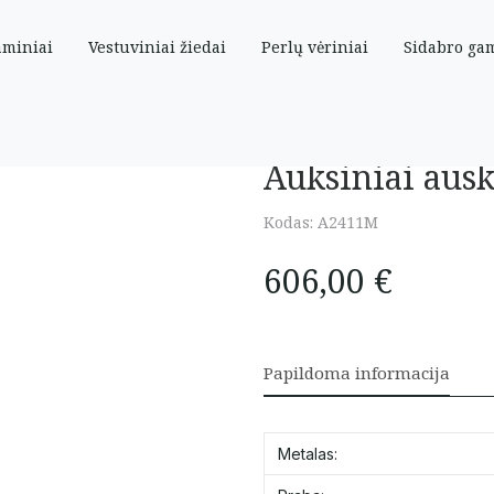
aminiai
Vestuviniai žiedai
Perlų vėriniai
Sidabro ga
is
Auksiniai ausk
Kodas:
A2411M
606,00
€
Papildoma informacija
Metalas: