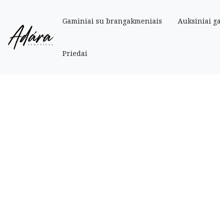
Gaminiai su brangakmeniais
Auksiniai g
Pradinis
»
Parduotuve
»
Auksiniai
»
Auksiniai auskarai su mėlynais cirkonia
Priedai