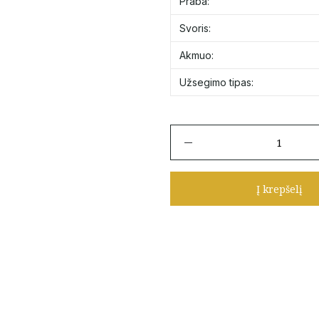
Praba:
Svoris:
Akmuo:
Užsegimo tipas:
produkto
kiekis:
Auksiniai
auskarai
Į krepšelį
su
mėlynais
cirkoniais