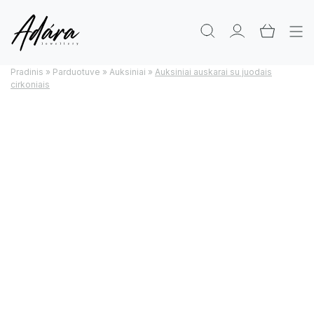
Pradinis
»
Parduotuve
»
Auksiniai
»
Auksiniai auskarai su juodais
cirkoniais