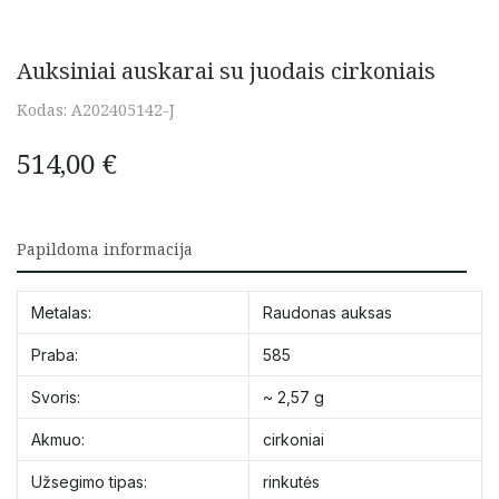
Auksiniai auskarai su juodais cirkoniais
Kodas:
A202405142-J
514,00
€
Papildoma informacija
Metalas:
Raudonas auksas
Praba:
585
Svoris:
~ 2,57 g
Akmuo:
cirkoniai
Užsegimo tipas:
rinkutės