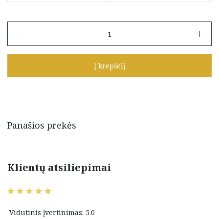
produkto
kiekis:
Auksiniai
auskarai
Į krepšelį
su
juodais
cirkoniais
Panašios prekės
Klientų atsiliepimai
Vidutinis įvertinimas: 5.0