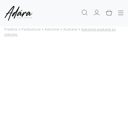
Pradinis
»
Parduotuve
»
Auksiniai
»
Auskarai
»
Auksiniai auskarai su
cirkoniu