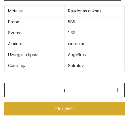
Metalas:
Raudonas auksas
Praba:
585
Svoris:
1,83
Akmuo:
cirkoniai
Užsegimo tipas:
Angliškas
Gamintojas:
Sokolov
produkto
kiekis:
Auksiniai
auskarai
Į krepšelį
su
cirkoniu