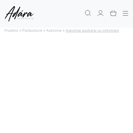
Pradinis
»
Parduotuve
»
Auksiniai
»
Auksiniai auskarai su cirkoniais