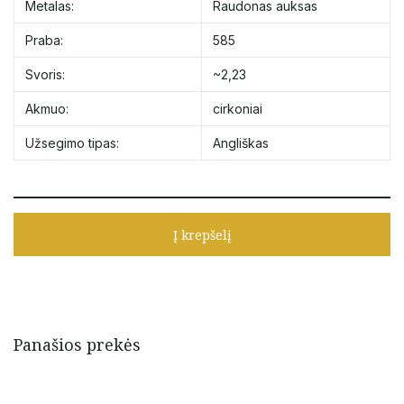
Metalas:
Raudonas auksas
Praba:
585
Svoris:
~2,23
Akmuo:
cirkoniai
Užsegimo tipas:
Angliškas
Į krepšelį
Panašios prekės