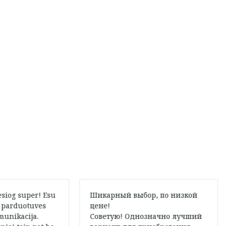
esiog super! Esu
Шикарный выбор, по низкой
a parduotuves
цене!
munikacija.
Советую! Однозначно лучший