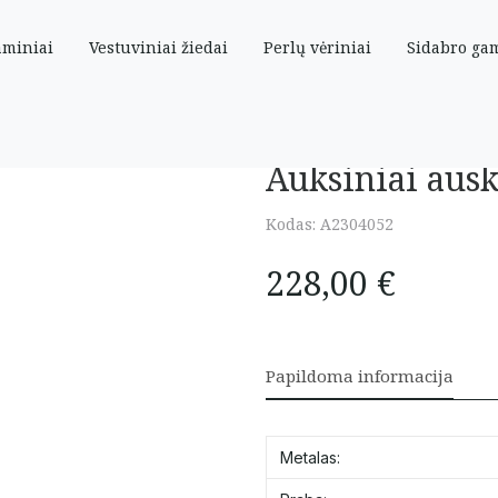
aminiai
Vestuviniai žiedai
Perlų vėriniai
Sidabro ga
”
Auksiniai ausk
Kodas:
A2304052
228,00
€
Papildoma informacija
Metalas: