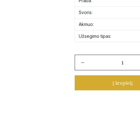
Praba:
Svoris:
Akmuo:
Užsegimo tipas:
produkto
kiekis:
Auksiniai
auskarai
Į krepšelį
"Širdelės"