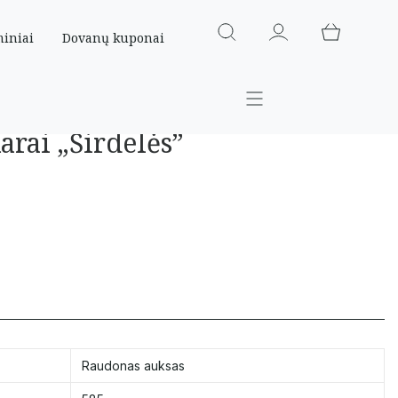
miniai
Dovanų kuponai
arai „Širdelės”
Raudonas auksas