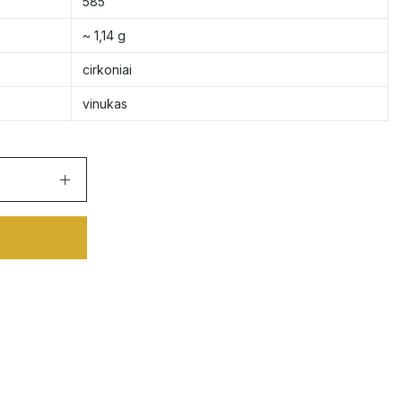
585
~ 1,14 g
cirkoniai
vinukas