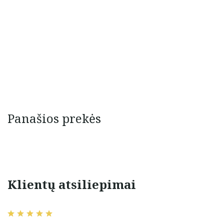
Panašios prekės
Klientų atsiliepimai
Puikus bendravimas,
,rekomenduoju
pristatymas ir prekė atitinkantį
100 %