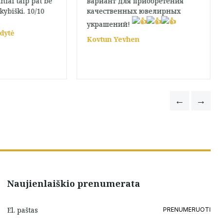
niai taip pat be
вариант для приобретения
kybiški. 10/10
качественных ювелирных
украшений!
dytė
Kovtun Yevhen
Naujienlaiškio prenumerata
PRENUMERUOTI