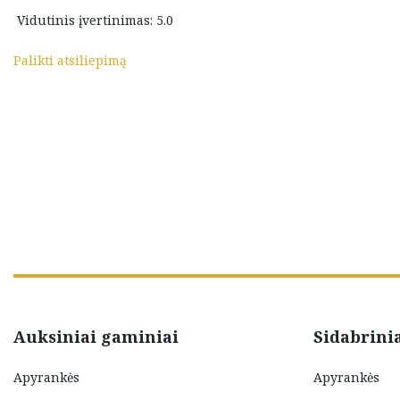
Vidutinis įvertinimas: 5.0
Ingrida Baliūnienė
džionienė
Palikti atsiliepimą
Auksiniai gaminiai
Sidabrini
Apyrankės
Apyrankės