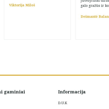
Juvelyrinai dirbi
Viktorija Miloš
galo gražūs ir ko
Deimantė Balan
ai gaminiai
Informacija
D.U.K