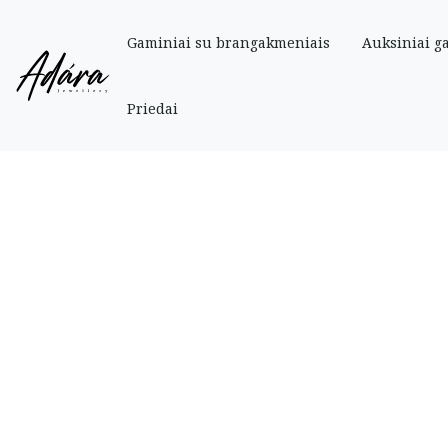
Gaminiai su brangakmeniais
Auksiniai g
Pradinis
»
Parduotuve
»
Auksiniai
»
Auskarai
»
Auksiniai auskarai „Širdelės
Priedai