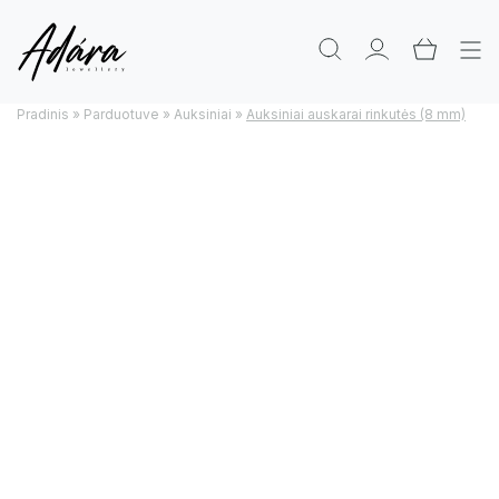
Pradinis
»
Parduotuve
»
Auksiniai
»
Auksiniai auskarai rinkutės (8 mm)