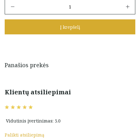
produkto
kiekis:
Auksiniai
auskarai
Į krepšelį
rinkutės
(8
mm)
Panašios prekės
Klientų atsiliepimai
Vidutinis įvertinimas: 5.0
Palikti atsiliepimą