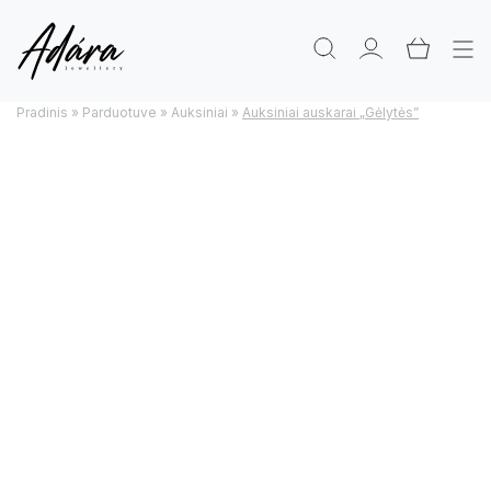
Pradinis
»
Parduotuve
»
Auksiniai
»
Auksiniai auskarai „Gėlytės”