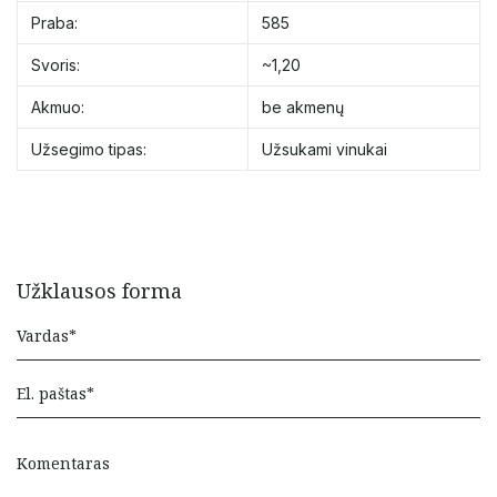
Praba:
585
Svoris:
~1,20
Akmuo:
be akmenų
Užsegimo tipas:
Užsukami vinukai
Užklausos forma