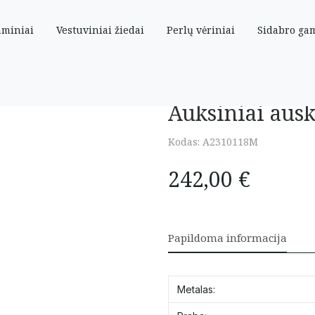
aminiai
Vestuviniai žiedai
Perlų vėriniai
Sidabro ga
su cirkoniais
Auksiniai ausk
Kodas:
A2310118M
242,00
€
Papildoma informacija
Metalas: