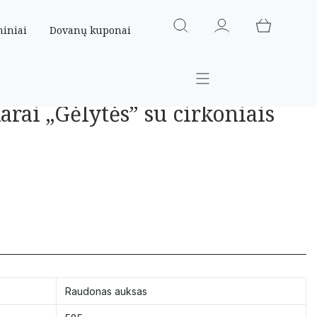
miniai
Dovanų kuponai
arai „Gėlytės” su cirkoniais
Raudonas auksas