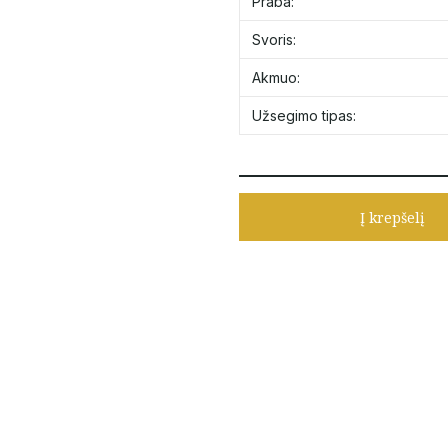
Praba:
Svoris:
Akmuo:
Užsegimo tipas:
Į krepšelį