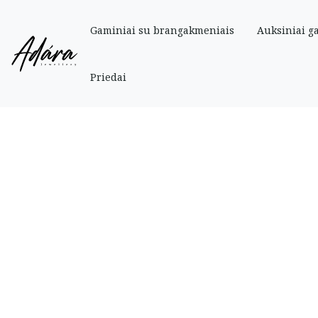
Gaminiai su brangakmeniais
Auksiniai g
Pradinis
»
Parduotuve
»
Auksiniai
»
Auskarai
»
Auksiniai auskarai „Gėlytės” 
Priedai