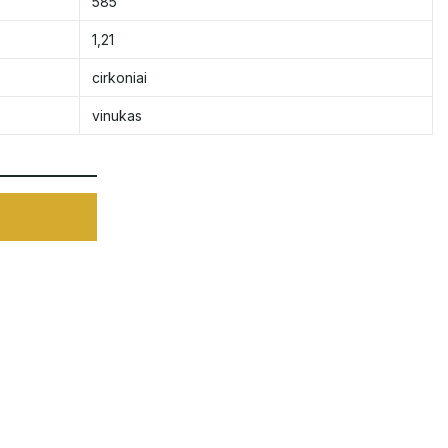
585
1,21
cirkoniai
vinukas