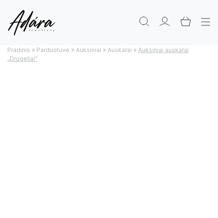
Pradinis
»
Parduotuve
»
Auksiniai
»
Auskarai
»
Auksiniai auskarai
„Drugeliai”