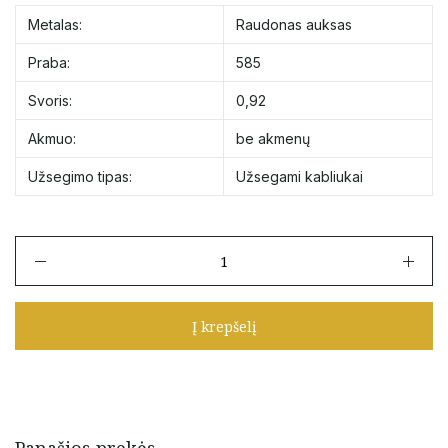
Metalas:
Raudonas auksas
Praba:
585
Svoris:
0,92
Akmuo:
be akmenų
Užsegimo tipas:
Užsegami kabliukai
produkto
kiekis:
Auksiniai
auskarai
Į krepšelį
"Drugeliai"