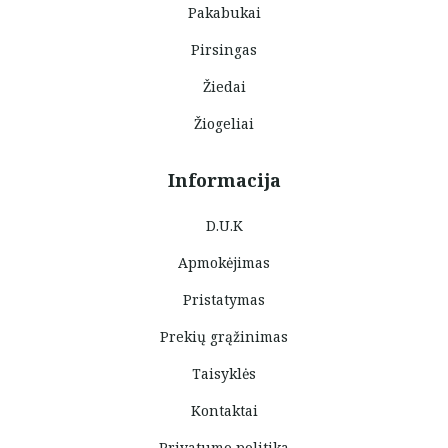
Pakabukai
Pirsingas
Žiedai
Žiogeliai
Informacija
D.U.K
Apmokėjimas
Pristatymas
Prekių grąžinimas
Taisyklės
Kontaktai
Privatumo politika