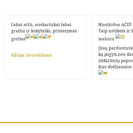
Labai ačiū, auskariukai labai
Nuoširdus AČIŪ u
gražūs ir kokybiški, pristatymas
Taip netikėta ir 
greitas
malonu
Jūsų parduotuvė
ką įsigyti,nes da
Silvija Gecevičienė
išskirtinių papu
Kuo didžiausios
Tik Indre