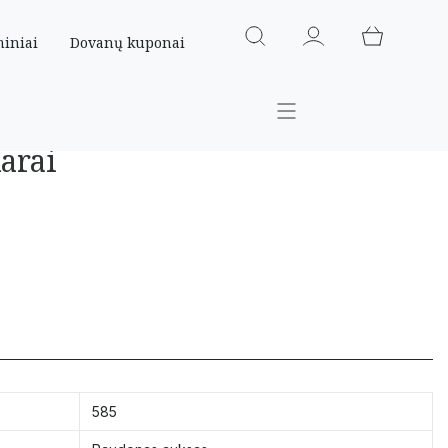
miniai
Dovanų kuponai
arai
585