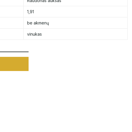
Raudonas auksas
1,91
be akmenų
vinukas