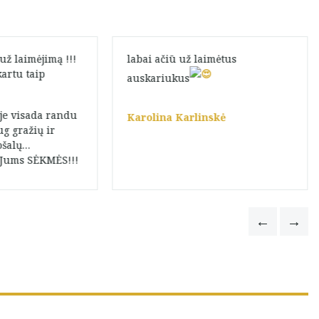
ž laimėjimą !!!
labai ačiū už laimėtus
kartu taip
auskariukus
je visada randu
Karolina Karlinskė
ug gražių ir
ošalų…
 Jums SĖKMĖS!!!