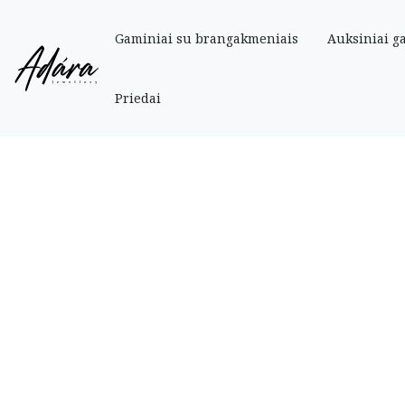
Gaminiai su brangakmeniais
Auksiniai g
Pradinis
»
Parduotuve
»
Auksiniai
»
Auskarai
»
Auksiniai auskarai
Priedai