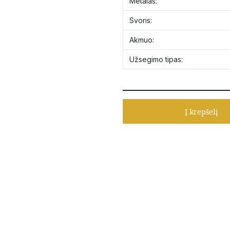
Metalas:
Svoris:
Akmuo:
Užsegimo tipas:
Į krepšelį