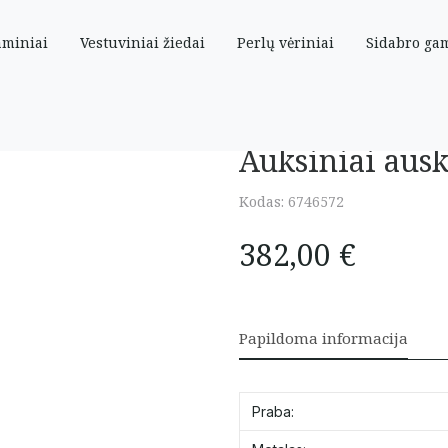
aminiai
Vestuviniai žiedai
Perlų vėriniai
Sidabro ga
Auksiniai ausk
Kodas:
6746572
382,00
€
Papildoma informacija
Praba: