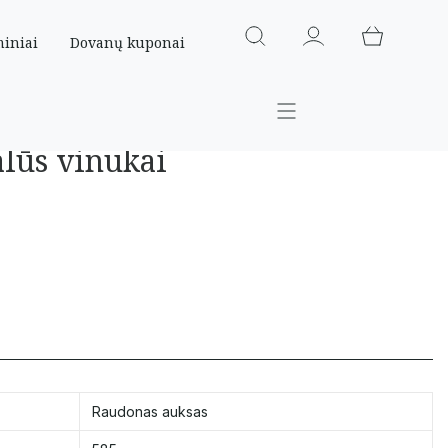
miniai
Dovanų kuponai
alūs vinukai
Raudonas auksas