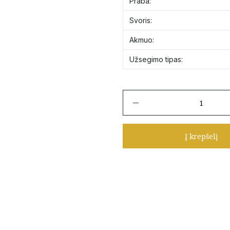
Praba:
Svoris:
Akmuo:
Užsegimo tipas:
produkto
kiekis:
Auksiniai
apvalūs
Į krepšelį
vinukai