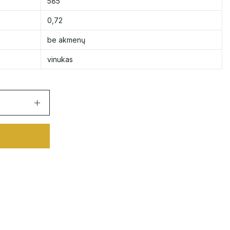
585
0,72
be akmenų
vinukas