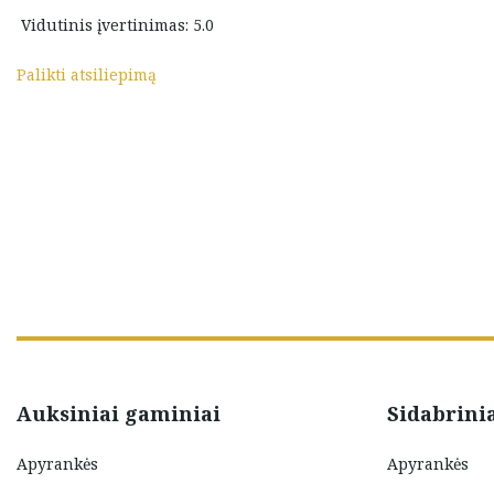
gali juos isigyti super prekes,
Vidutinis įvertinimas: 5.0
super bendravimas sauni
gialo
parduotuve.
Palikti atsiliepimą
Aiste Zizaite
Auksiniai gaminiai
Sidabrini
Apyrankės
Apyrankės