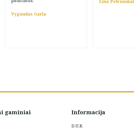
patarimus.
Lina Petrauskai
Vygaudas Garla
ai gaminiai
Informacija
D.U.K