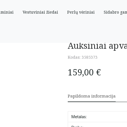
aminiai
Vestuviniai žiedai
Perlų vėriniai
Sidabro ga
Auksiniai apv
Kodas:
3585373
159,00
€
Papildoma informacija
Metalas: