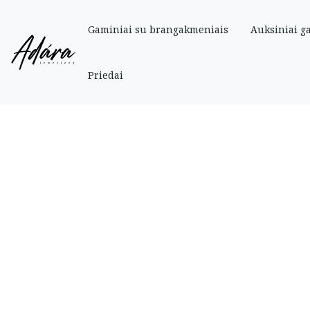
Gaminiai su brangakmeniais
Auksiniai g
Pradinis
»
Parduotuve
»
Auksiniai
»
Auskarai
»
Auksiniai apvalūs vinukai
Priedai