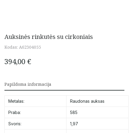
Auksinės rinkutės su cirkoniais
Kodas:
A62304055
394,00
€
Papildoma informacija
Metalas:
Raudonas auksas
Praba:
585
Svoris:
1,97