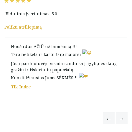
Vidutinis įvertinimas: 5.0
Palikti atsiliepimą
Nuoširdus AČIŪ už laimėjimą !!!
Taip netikėta ir kartu taip malonu
Jūsų parduotuvėje visada randu ką įsigyti,nes daug
gražių ir išskirtinių papuošalų…
Kuo didžiausios Jums SĖKMĖS!!!
Tik Indre