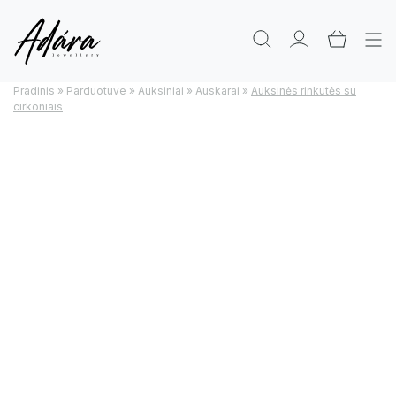
Pradinis
»
Parduotuve
»
Auksiniai
»
Auskarai
»
Auksinės rinkutės su
cirkoniais