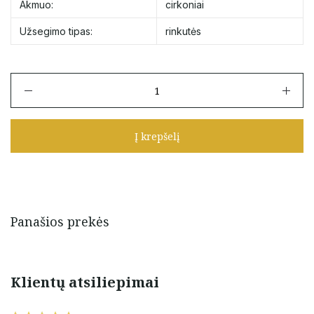
Akmuo:
cirkoniai
Užsegimo tipas:
rinkutės
produkto
kiekis:
Auksinės
rinkutės
Į krepšelį
su
cirkoniais
Panašios prekės
Klientų atsiliepimai