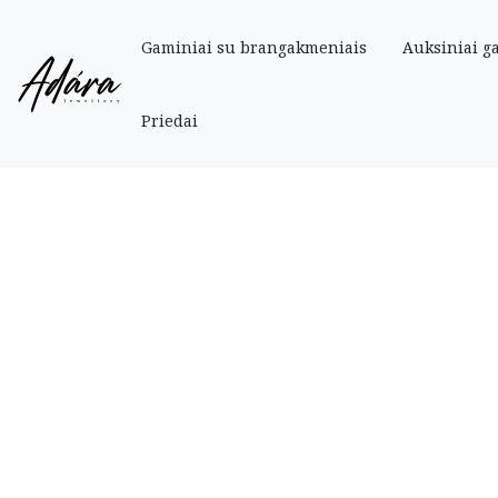
Gaminiai su brangakmeniais
Auksiniai g
Pradinis
»
Parduotuve
»
Auksiniai
»
Auksiniai auskarai rinkutės (10 mm)
Priedai