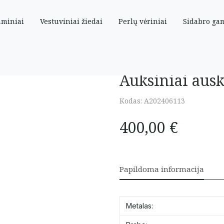
aminiai
Vestuviniai žiedai
Perlų vėriniai
Sidabro ga
Auksiniai ausk
Kodas:
A202406113
400,00
€
Papildoma informacija
Metalas: