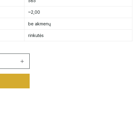
585
~2,00
be akmenų
rinkutės