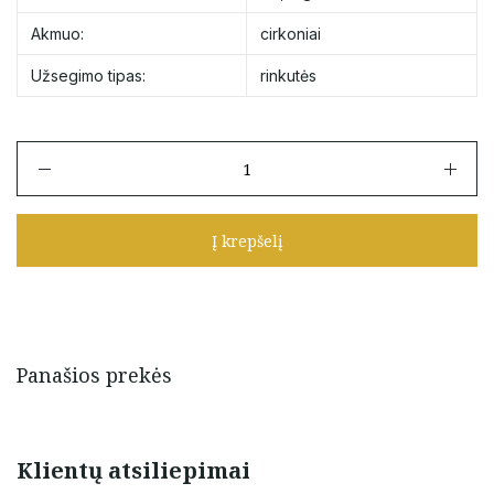
Akmuo:
cirkoniai
Užsegimo tipas:
rinkutės
produkto
kiekis:
Auksinės
minimalistinės
Į krepšelį
rinkutės
su
cirkoniais
Panašios prekės
Klientų atsiliepimai