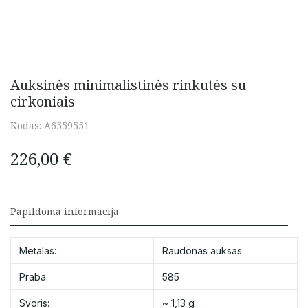
Auksinės minimalistinės rinkutės su
cirkoniais
Kodas:
A6559551
226,00
€
Papildoma informacija
Metalas:
Raudonas auksas
Praba:
585
Svoris:
~ 1,13 g