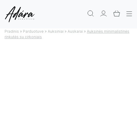
Pradinis
»
Parduotuve
»
Auksiniai
»
Auskarai
»
Auksinės minimalistinės
rinkutės su cirkoniais