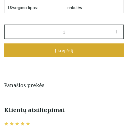
Užsegimo tipas:
rinkutės
produkto
kiekis:
Auksinės
18
Į krepšelį
mm
rinkutės
Panašios prekės
Klientų atsiliepimai