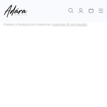
Pradinis
»
Parduotuve
»
Auksiniai
»
Auksinės 18 mm rinkutės