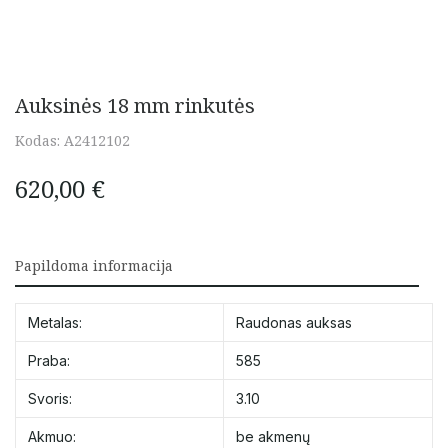
Auksinės 18 mm rinkutės
Kodas:
A2412102
620,00
€
Papildoma informacija
Metalas:
Raudonas auksas
Praba:
585
Svoris:
3.10
Akmuo:
be akmenų